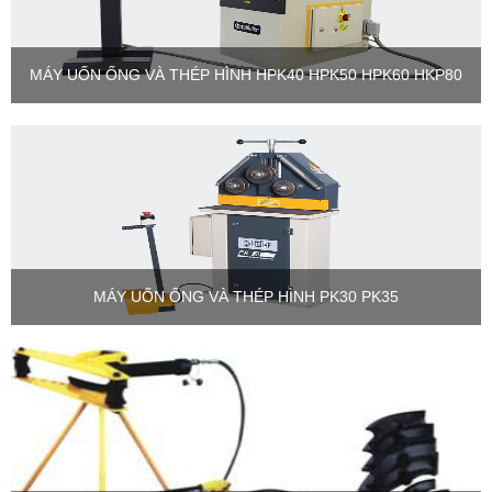
MÁY UỐN ỐNG VÀ THÉP HÌNH HPK40 HPK50 HPK60 HKP80
MÁY UỐN ỐNG VÀ THÉP HÌNH PK30 PK35