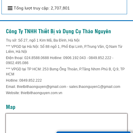
Tổng lượt truy cập:
2,707,801
Công Ty TNHH Thiết Bị và Dụng Cụ Thảo Nguyên
Trụ sở: Số 27, ngõ 1 Kim Mã, Ba Đình, Hà Nội
*** VPGD tại Hà Nội: Số 88 ngõ 1, Phố Đại Linh, P.Trung Văn, Q.Nam Từ
Liêm, Hà Nội
Điện thoại: 024.8588.0688 Hotline: 0906.192.043 - 0849.852.222 -
0902.495.086
*** VPGD tại TP HCM: 253 Bưng Ông Thoàn, P.Tăng Nhơn Phú B, Q.9, TP
HCM
Hotline: 0849.852.222
Email. thietbithaonguyen@gmail.com - sales.thaonguyen1@gmail.com
Website: thietbithaonguyen.com.vn
Map