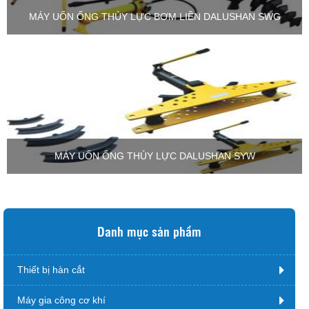
MÁY UỐN ỐNG THỦY LỰC BƠM LIỀN DALUSHAN SWG
MÁY UỐN ỐNG THỦY LỰC DALUSHAN SYW
Danh mục sản phẩm
Thiết bị hàn cắt
Máy gia công cơ khí