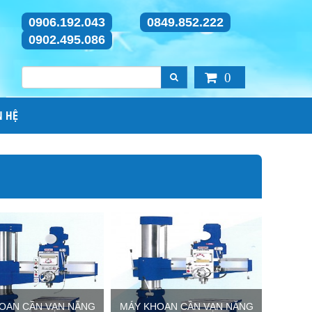
0906.192.043
0849.852.222
0902.495.086
0
N HỆ
OAN CẦN VẠN NĂNG
MÁY KHOAN CẦN VẠN NĂNG