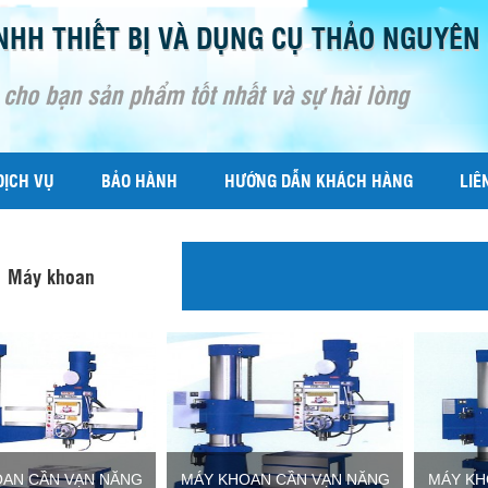
NHH THIẾT BỊ VÀ DỤNG CỤ THẢO NGUYÊN
 cho bạn sản phẩm tốt nhất và sự hài lòng
DỊCH VỤ
BẢO HÀNH
HƯỚNG DẪN KHÁCH HÀNG
LIÊ
Máy khoan
OAN CẦN VẠN NĂNG
MÁY KHOAN CẦN VẠN NĂNG
MÁY KH