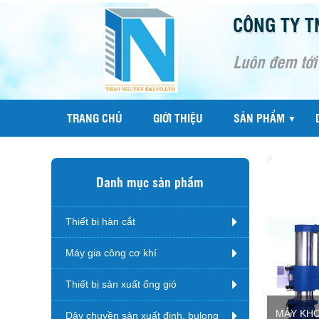
CÔNG TY T
Luôn đem tới
TRANG CHỦ
GIỚI THIỆU
SẢN PHẨM
▼
Danh mục sản phẩm
Thiết bị hàn cắt
Máy gia công cơ khí
Thiết bị sản xuất ống gió
MÁY KH
Dây chuyền sản xuất đinh, bulong