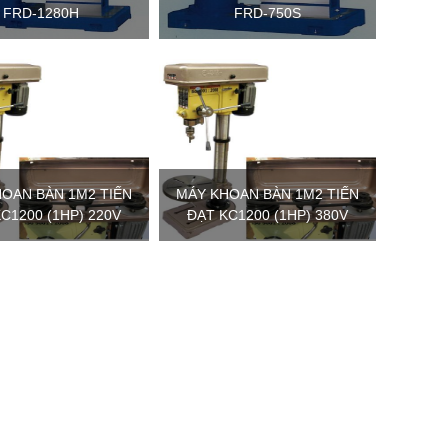
FRD-1280H
FRD-750S
OAN BÀN 1M2 TIẾN
MÁY KHOAN BÀN 1M2 TIẾN
C1200 (1HP) 220V
ĐẠT KC1200 (1HP) 380V