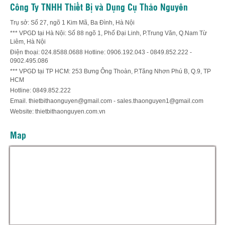
Công Ty TNHH Thiết Bị và Dụng Cụ Thảo Nguyên
Trụ sở: Số 27, ngõ 1 Kim Mã, Ba Đình, Hà Nội
*** VPGD tại Hà Nội: Số 88 ngõ 1, Phố Đại Linh, P.Trung Văn, Q.Nam Từ
Liêm, Hà Nội
Điện thoại: 024.8588.0688 Hotline: 0906.192.043 - 0849.852.222 -
0902.495.086
*** VPGD tại TP HCM: 253 Bưng Ông Thoàn, P.Tăng Nhơn Phú B, Q.9, TP
HCM
Hotline: 0849.852.222
Email. thietbithaonguyen@gmail.com - sales.thaonguyen1@gmail.com
Website: thietbithaonguyen.com.vn
Map