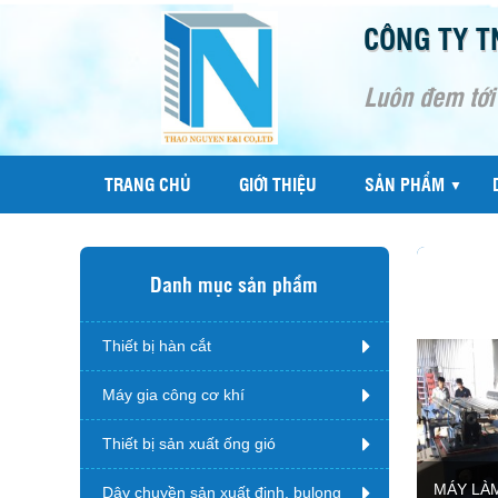
CÔNG TY T
Luôn đem tới
TRANG CHỦ
GIỚI THIỆU
SẢN PHẨM
▼
Danh mục sản phẩm
Thiết bị hàn cắt
Máy gia công cơ khí
Thiết bị sản xuất ống gió
MÁY LÀ
Dây chuyền sản xuất đinh, bulong