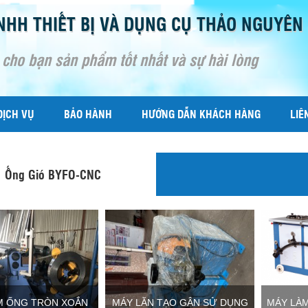
NHH THIẾT BỊ VÀ DỤNG CỤ THẢO NGUYÊN
 cho bạn sản phẩm tốt nhất và sự hài lòng
DỊCH VỤ
BẢO HÀNH
HƯỚNG DẪN KHÁCH HÀNG
LIÊ
Ống Gió BYFO-CNC
M ỐNG TRÒN XOẮN
MÁY LĂN TẠO GÂN SỬ DỤNG
MÁY LÀ