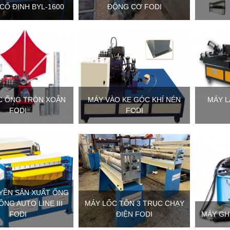
CỐ ĐỊNH BYL-1600
ĐỘNG CƠ FODI
C ỐNG TRÒN XOẮN
MÁY VÀO KE GÓC KHÍ NÉN
MÁY L
FODI
FODI
YỀN SẢN XUẤT ỐNG
ÔNG AUTO LINE III
MÁY LỐC TÔN 3 TRỤC CHẠY
FODI
ĐIỆN FODI
MÁY GH