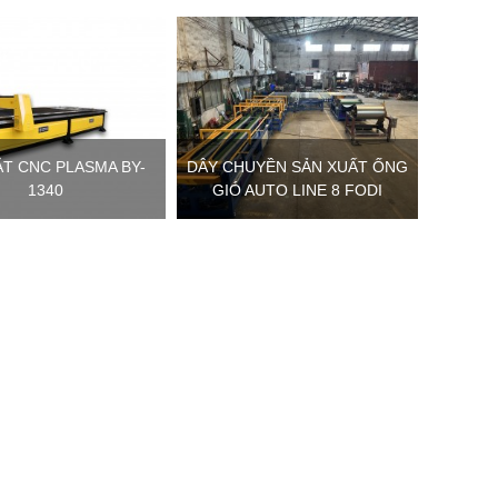
T CNC PLASMA BY-
DÂY CHUYỀN SẢN XUẤT ỐNG
1340
GIÓ AUTO LINE 8 FODI