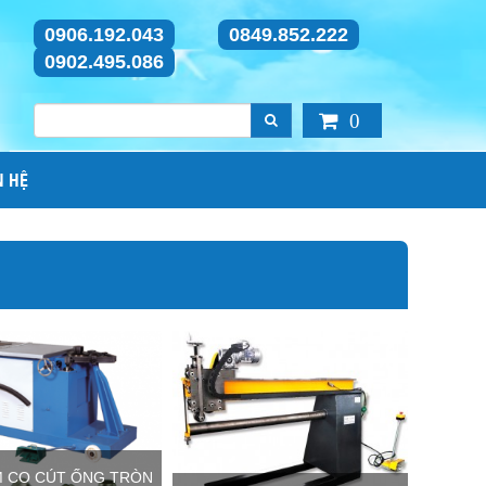
0906.192.043
0849.852.222
0902.495.086
0
N HỆ
M CO CÚT ỐNG TRÒN