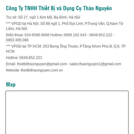
Công Ty TNHH Thiết Bị và Dụng Cụ Thảo Nguyên
Trụ sở: Số 27, ngõ 1 Kim Mã, Ba Đình, Hà Nội
*** VPGD tại Hà Nội: Số 88 ngõ 1, Phố Đại Linh, P.Trung Văn, Q.Nam Từ
Liêm, Hà Nội
Điện thoại: 024.8588.0688 Hotline: 0906.192.043 - 0849.852.222 -
0902.495.086
*** VPGD tại TP HCM: 253 Bưng Ông Thoàn, P.Tăng Nhơn Phú B, Q.9, TP
HCM
Hotline: 0849.852.222
Email. thietbithaonguyen@gmail.com - sales.thaonguyen1@gmail.com
Website: thietbithaonguyen.com.vn
Map