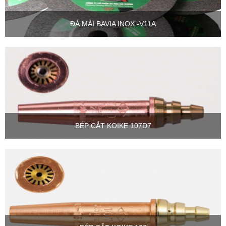
ĐÁ MÀI BAVIA INOX -V11A
BÉP CẮT KOIKE 107D7