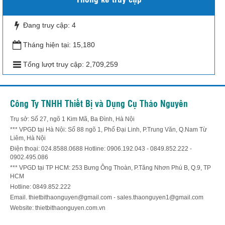
Đang truy cập:
4
Tháng hiện tại:
15,180
Tổng lượt truy cập:
2,709,259
Công Ty TNHH Thiết Bị và Dụng Cụ Thảo Nguyên
Trụ sở: Số 27, ngõ 1 Kim Mã, Ba Đình, Hà Nội
*** VPGD tại Hà Nội: Số 88 ngõ 1, Phố Đại Linh, P.Trung Văn, Q.Nam Từ
Liêm, Hà Nội
Điện thoại: 024.8588.0688 Hotline: 0906.192.043 - 0849.852.222 -
0902.495.086
*** VPGD tại TP HCM: 253 Bưng Ông Thoàn, P.Tăng Nhơn Phú B, Q.9, TP
HCM
Hotline: 0849.852.222
Email. thietbithaonguyen@gmail.com - sales.thaonguyen1@gmail.com
Website: thietbithaonguyen.com.vn