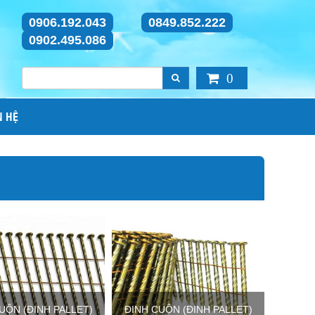
0906.192.043
0849.852.222
0902.495.086
0
N HỆ
UỘN (ĐINH PALLET)
ĐINH CUỘN (ĐINH PALLET)