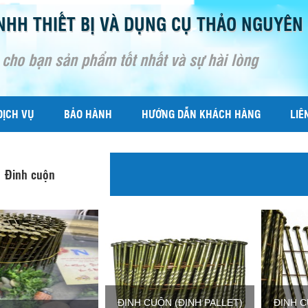
NHH THIẾT BỊ VÀ DỤNG CỤ THẢO NGUYÊN
 cho bạn sản phẩm tốt nhất và sự hài lòng
DỊCH VỤ
BẢO HÀNH
HƯỚNG DẪN KHÁCH HÀNG
LIÊ
Đinh cuộn
ĐINH CUỘN (ĐINH PALLET)
ĐINH C