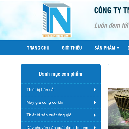
CÔNG TY T
Luôn đem tới
TRANG CHỦ
GIỚI THIỆU
SẢN PHẨM
▼
Danh mục sản phẩm
Thiết bị hàn cắt
Máy gia công cơ khí
Thiết bị sản xuất ống gió
Dây chuyền sản xuất đinh, bulong