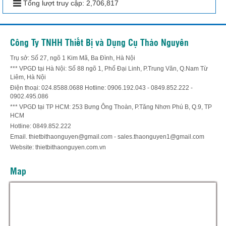
Tổng lượt truy cập:
2,706,817
Công Ty TNHH Thiết Bị và Dụng Cụ Thảo Nguyên
Trụ sở: Số 27, ngõ 1 Kim Mã, Ba Đình, Hà Nội
*** VPGD tại Hà Nội: Số 88 ngõ 1, Phố Đại Linh, P.Trung Văn, Q.Nam Từ
Liêm, Hà Nội
Điện thoại: 024.8588.0688 Hotline: 0906.192.043 - 0849.852.222 -
0902.495.086
*** VPGD tại TP HCM: 253 Bưng Ông Thoàn, P.Tăng Nhơn Phú B, Q.9, TP
HCM
Hotline: 0849.852.222
Email. thietbithaonguyen@gmail.com - sales.thaonguyen1@gmail.com
Website: thietbithaonguyen.com.vn
Map
Hỗ trợ trực tuyến