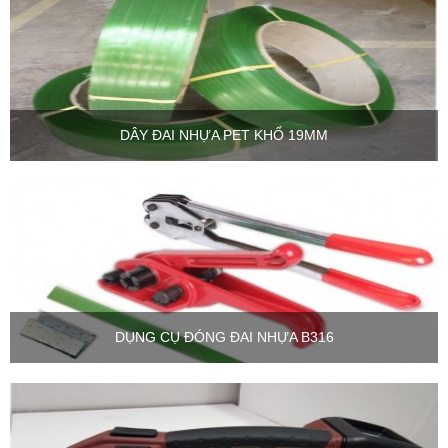
DÂY ĐAI NHỰA PET KHỔ 19MM
DỤNG CỤ ĐÓNG ĐAI NHỰA B316