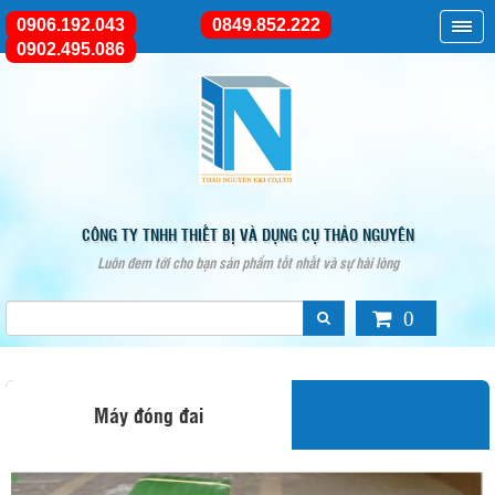
0906.192.043
0849.852.222
0902.495.086
CÔNG TY TNHH THIẾT BỊ VÀ DỤNG CỤ THẢO NGUYÊN
Luôn đem tới cho bạn sản phẩm tốt nhất và sự hài lòng
0
Máy đóng đai