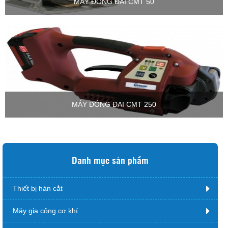
MÁY ĐÓNG ĐAI CMT 50
MÁY ĐÓNG ĐAI CMT 250
Danh mục sản phẩm
Thiết bị hàn cắt
Máy gia công cơ khí