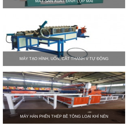
MÁY SẢN XUẤT ĐINH LỢP MÁI
MÁY TẠO HÌNH, UỐN, CẮT THANH V TỰ ĐỘNG
MÁY HÀN PHÊN THÉP BÊ TÔNG LOẠI KHÍ NÉN