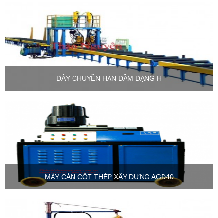
DÂY CHUYỀN HÀN DẦM DẠNG H
MÁY CÁN CỐT THÉP XÂY DỰNG AGD40