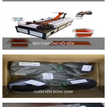
MÁY CHẠY ỐNG NỐI MỀM
CUỘN KẼM ĐÓNG GHIM