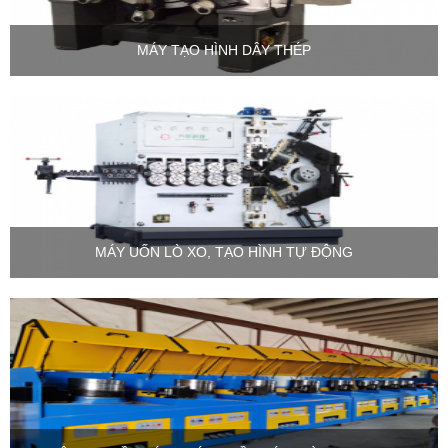
MÁY TẠO HÌNH DÂY THÉP
MÁY UỐN LÒ XO, TẠO HÌNH TỰ ĐỘNG