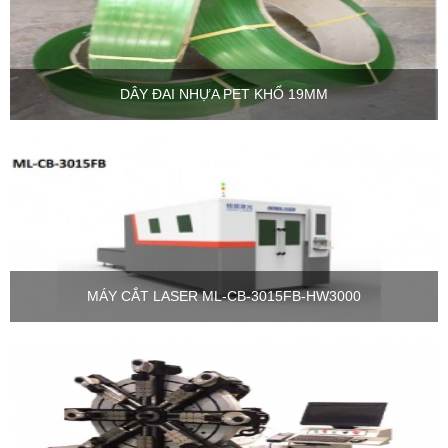
DÂY ĐAI NHỰA PET KHỔ 19MM
MÁY CẮT LASER ML-CB-3015FB-HW3000