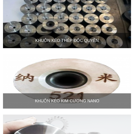
KHUÔN KÉO THÉP ĐỘC QUYỀN
KHUÔN KÉO KIM CƯƠNG NANO