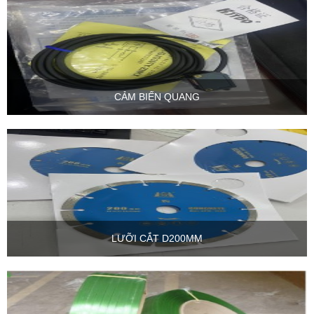
CẢM BIẾN QUANG
LƯỠI CẮT D200MM