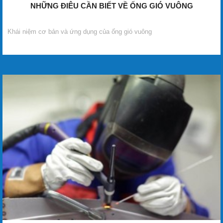
NHỮNG ĐIÊU CẦN BIẾT VỀ ỐNG GIÓ VUÔNG
Khái niệm cơ bản và ứng dụng của ống gió vuông