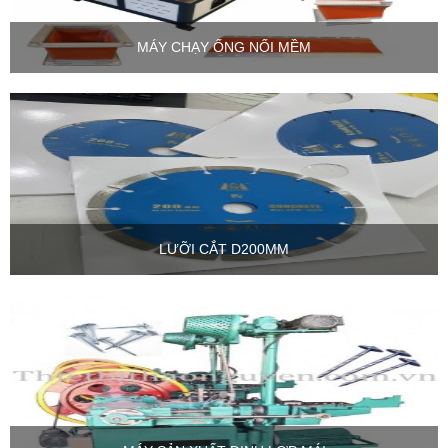
MÁY CHẠY ỐNG NỐI MỀM
LƯỠI CẮT D200MM