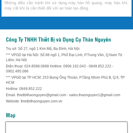
Những điều cần tránh khi sử dụng máy hàn hồ quang, máy hàn khí,
máy cắt khí là cần thiết đối với an toàn lao động..
Công Ty TNHH Thiết Bị và Dụng Cụ Thảo Nguyên
Trụ sở: Số 27, ngõ 1 Kim Mã, Ba Đình, Hà Nội
*** VPGD tại Hà Nội: Số 88 ngõ 1, Phố Đại Linh, P.Trung Văn, Q.Nam Từ
Liêm, Hà Nội
Điện thoại: 024.8588.0688 Hotline: 0906.192.043 - 0849.852.222 -
0902.495.086
*** VPGD tại TP HCM: 253 Bưng Ông Thoàn, P.Tăng Nhơn Phú B, Q.9, TP
HCM
Hotline: 0849.852.222
Email. thietbithaonguyen@gmail.com - sales.thaonguyen1@gmail.com
Website: thietbithaonguyen.com.vn
Map