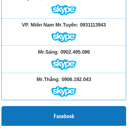
VP. Miền Nam Mr.Tuyến:
0931113943
Mr.Sáng:
0902.495.086
Mr.Thắng:
0906.192.043
Facebook