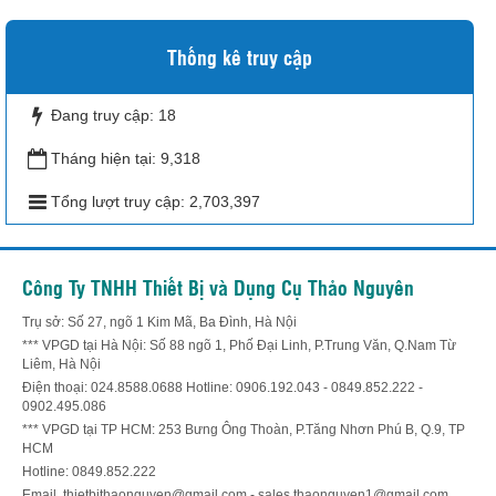
Thống kê truy cập
Đang truy cập:
18
Tháng hiện tại:
9,318
Tổng lượt truy cập:
2,703,397
Công Ty TNHH Thiết Bị và Dụng Cụ Thảo Nguyên
Trụ sở: Số 27, ngõ 1 Kim Mã, Ba Đình, Hà Nội
*** VPGD tại Hà Nội: Số 88 ngõ 1, Phố Đại Linh, P.Trung Văn, Q.Nam Từ
Liêm, Hà Nội
Điện thoại: 024.8588.0688 Hotline: 0906.192.043 - 0849.852.222 -
0902.495.086
*** VPGD tại TP HCM: 253 Bưng Ông Thoàn, P.Tăng Nhơn Phú B, Q.9, TP
HCM
Hotline: 0849.852.222
Email. thietbithaonguyen@gmail.com - sales.thaonguyen1@gmail.com