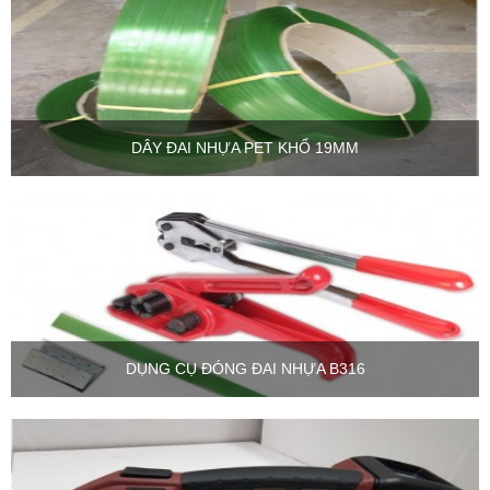
DÂY ĐAI NHỰA PET KHỔ 19MM
DỤNG CỤ ĐÓNG ĐAI NHỰA B316