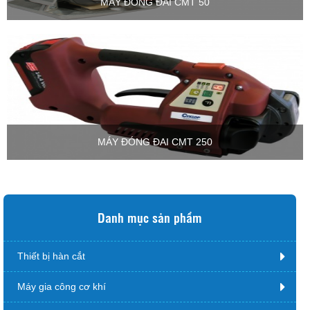
MÁY ĐÓNG ĐAI CMT 50
MÁY ĐÓNG ĐAI CMT 250
Danh mục sản phẩm
Thiết bị hàn cắt
Máy gia công cơ khí