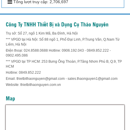
Tổng lượt truy cập:
2,706,697
Công Ty TNHH Thiết Bị và Dụng Cụ Thảo Nguyên
Trụ sở: Số 27, ngõ 1 Kim Mã, Ba Đình, Hà Nội
*** VPGD tại Hà Nội: Số 88 ngõ 1, Phố Đại Linh, P.Trung Văn, Q.Nam Từ
Liêm, Hà Nội
Điện thoại: 024.8588.0688 Hotline: 0906.192.043 - 0849.852.222 -
0902.495.086
*** VPGD tại TP HCM: 253 Bưng Ông Thoàn, P.Tăng Nhơn Phú B, Q.9, TP
HCM
Hotline: 0849.852.222
Email. thietbithaonguyen@gmail.com - sales.thaonguyen1@gmail.com
Website: thietbithaonguyen.com.vn
Map
Hỗ trợ trực tuyến