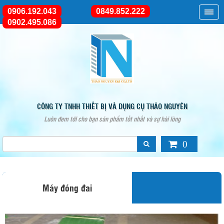
0906.192.043
0849.852.222
0902.495.086
CÔNG TY TNHH THIẾT BỊ VÀ DỤNG CỤ THẢO NGUYÊN
Luôn đem tới cho bạn sản phẩm tốt nhất và sự hài lòng
0
Máy đóng đai