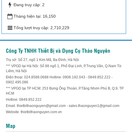
Đang truy cập:
2
Tháng hiện tại:
16,150
Tổng lượt truy cập:
2,710,229
Công Ty TNHH Thiết Bị và Dụng Cụ Thảo Nguyên
Trụ sở: Số 27, ngõ 1 Kim Mã, Ba Đình, Hà Nội
*** VPGD tại Hà Nội: Số 88 ngõ 1, Phố Đại Linh, P.Trung Văn, Q.Nam Từ
Liêm, Hà Nội
Điện thoại: 024.8588.0688 Hotline: 0906.192.043 - 0849.852.222 -
0902.495.086
*** VPGD tại TP HCM: 253 Bưng Ông Thoàn, P.Tăng Nhơn Phú B, Q.9, TP
HCM
Hotline: 0849.852.222
Email. thietbithaonguyen@gmail.com - sales.thaonguyen1@gmail.com
Website: thietbithaonguyen.com.vn
Map