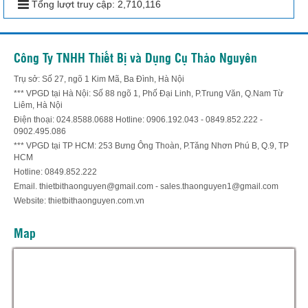
Tổng lượt truy cập:
2,710,116
Công Ty TNHH Thiết Bị và Dụng Cụ Thảo Nguyên
Trụ sở: Số 27, ngõ 1 Kim Mã, Ba Đình, Hà Nội
*** VPGD tại Hà Nội: Số 88 ngõ 1, Phố Đại Linh, P.Trung Văn, Q.Nam Từ
Liêm, Hà Nội
Điện thoại: 024.8588.0688 Hotline: 0906.192.043 - 0849.852.222 -
0902.495.086
*** VPGD tại TP HCM: 253 Bưng Ông Thoàn, P.Tăng Nhơn Phú B, Q.9, TP
HCM
Hotline: 0849.852.222
Email. thietbithaonguyen@gmail.com - sales.thaonguyen1@gmail.com
Website: thietbithaonguyen.com.vn
Map
Hỗ trợ trực tuyến