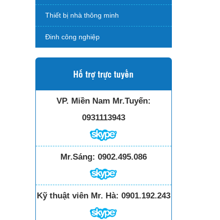
Thiết bị nhà thông minh
Đinh công nghiệp
Hỗ trợ trực tuyến
VP. Miền Nam Mr.Tuyến:
0931113943
Mr.Sáng:
0902.495.086
Kỹ thuật viên Mr. Hà:
0901.192.243