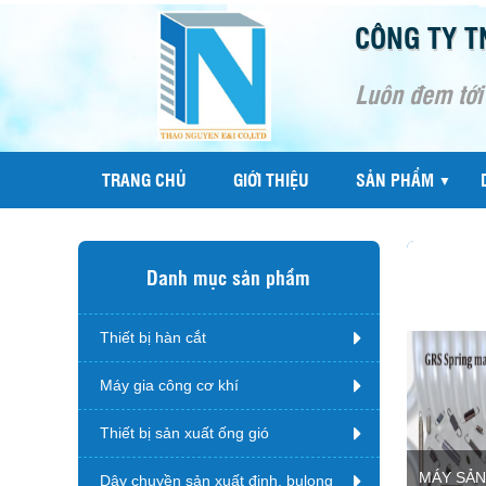
CÔNG TY T
Luôn đem tới
TRANG CHỦ
GIỚI THIỆU
SẢN PHẨM
▼
Danh mục sản phẩm
Thiết bị hàn cắt
Máy gia công cơ khí
Thiết bị sản xuất ống gió
MÁY SẢN
Dây chuyền sản xuất đinh, bulong