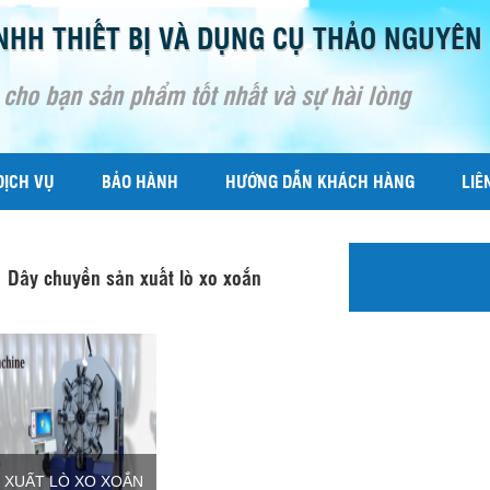
NHH THIẾT BỊ VÀ DỤNG CỤ THẢO NGUYÊN
 cho bạn sản phẩm tốt nhất và sự hài lòng
DỊCH VỤ
BẢO HÀNH
HƯỚNG DẪN KHÁCH HÀNG
LIÊ
Dây chuyền sản xuất lò xo xoắn
 XUẤT LÒ XO XOẮN