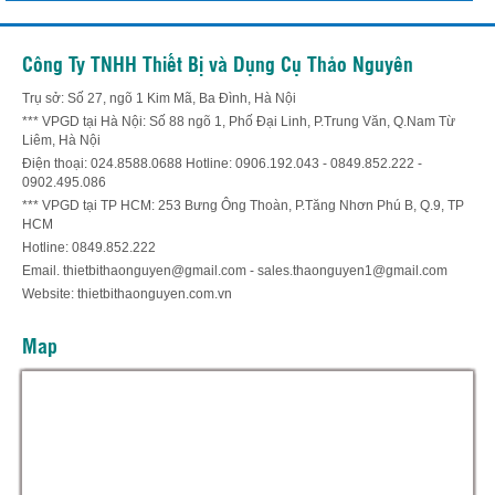
Công Ty TNHH Thiết Bị và Dụng Cụ Thảo Nguyên
Trụ sở: Số 27, ngõ 1 Kim Mã, Ba Đình, Hà Nội
*** VPGD tại Hà Nội: Số 88 ngõ 1, Phố Đại Linh, P.Trung Văn, Q.Nam Từ
Liêm, Hà Nội
Điện thoại: 024.8588.0688 Hotline: 0906.192.043 - 0849.852.222 -
0902.495.086
*** VPGD tại TP HCM: 253 Bưng Ông Thoàn, P.Tăng Nhơn Phú B, Q.9, TP
HCM
Hotline: 0849.852.222
Email. thietbithaonguyen@gmail.com - sales.thaonguyen1@gmail.com
Website: thietbithaonguyen.com.vn
Map