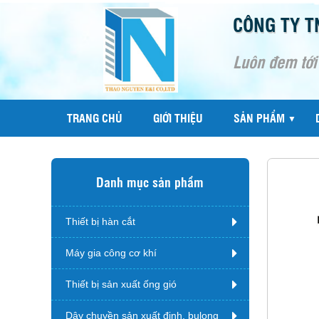
CÔNG TY T
Luôn đem tới
TRANG CHỦ
GIỚI THIỆU
SẢN PHẨM
▼
Danh mục sản phẩm
Thiết bị hàn cắt
Máy gia công cơ khí
Thiết bị sản xuất ống gió
Dây chuyền sản xuất đinh, bulong