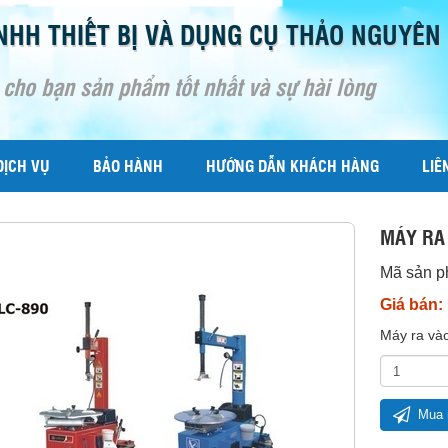
NHH THIẾT BỊ VÀ DỤNG CỤ THẢO NGUYÊN
 cho bạn sản phẩm tốt nhất và sự hài lòng
DỊCH VỤ
BẢO HÀNH
HƯỚNG DẪN KHÁCH HÀNG
LIÊ
MÁY RA 
Mã sản 
Giá bán:
Máy ra và
Mua 