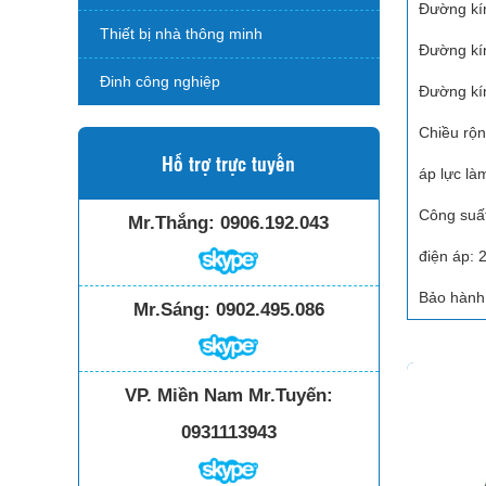
Đường kín
Thiết bị nhà thông minh
Đường kín
Đinh công nghiệp
Đường kín
Chiều rộn
Hỗ trợ trực tuyến
áp lực là
Công suấ
Mr.Thắng:
0906.192.043
điện áp: 
Bảo hành:
Mr.Sáng:
0902.495.086
VP. Miền Nam Mr.Tuyến:
0931113943