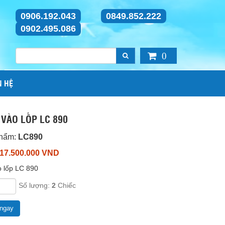
0906.192.043
0849.852.222
0902.495.086
0
N HỆ
VÀO LỐP LC 890
phẩm:
LC890
 17.500.000 VND
o lốp LC 890
Số lượng:
2
Chiếc
ngay