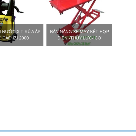
 NƯỚC XỊT RỬA ÁP
BÀN NÂNG XE MÁY KẾT HỢP
 CAO IZI 2000
ĐIỆN -THỦY LỰC- CƠ