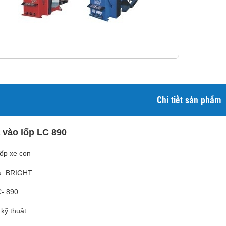
Chi tiết sản phẩm
 vào lốp LC 890
ốp xe con
u: BRIGHT
C- 890
kỹ thuât: