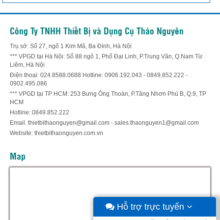
Công Ty TNHH Thiết Bị và Dụng Cụ Thảo Nguyên
Trụ sở: Số 27, ngõ 1 Kim Mã, Ba Đình, Hà Nội
*** VPGD tại Hà Nội: Số 88 ngõ 1, Phố Đại Linh, P.Trung Văn, Q.Nam Từ
Liêm, Hà Nội
Điện thoại: 024.8588.0688 Hotline: 0906.192.043 - 0849.852.222 -
0902.495.086
*** VPGD tại TP HCM: 253 Bưng Ông Thoàn, P.Tăng Nhơn Phú B, Q.9, TP
HCM
Hotline: 0849.852.222
Email. thietbithaonguyen@gmail.com - sales.thaonguyen1@gmail.com
Website: thietbithaonguyen.com.vn
Map
Hỗ trợ trực tuyến