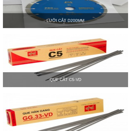
LƯỠI CẮT D200MM
QUE CẮT C5-VD