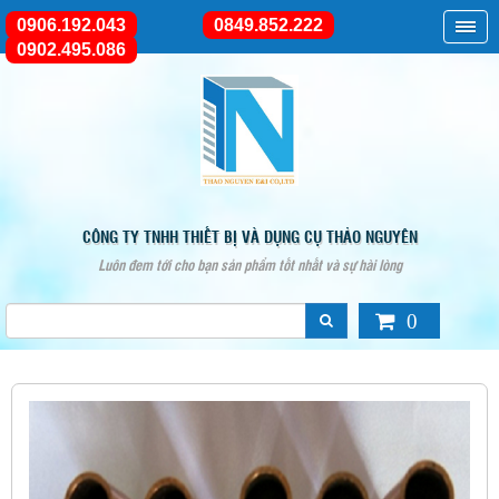
0906.192.043
0849.852.222
0902.495.086
CÔNG TY TNHH THIẾT BỊ VÀ DỤNG CỤ THẢO NGUYÊN
Luôn đem tới cho bạn sản phẩm tốt nhất và sự hài lòng
0