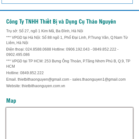
Công Ty TNHH Thiết Bị và Dụng Cụ Thảo Nguyên
Trụ sở: Số 27, ngõ 1 Kim Mã, Ba Đình, Hà Nội
*** VPGD tại Hà Nội: Số 88 ngõ 1, Phố Đại Linh, P.Trung Văn, Q.Nam Từ
Liêm, Hà Nội
Điện thoại: 024.8588.0688 Hotline: 0906.192.043 - 0849.852.222 -
0902.495.086
*** VPGD tại TP HCM: 253 Bưng Ông Thoàn, P.Tăng Nhơn Phú B, Q.9, TP
HCM
Hotline: 0849.852.222
Email. thietbithaonguyen@gmail.com - sales.thaonguyen1@gmail.com
Website: thietbithaonguyen.com.vn
Map
Hỗ trợ trực tuyến