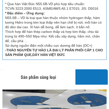
* Que hàn Việt Đức N55.6B-VD phù hợp tiêu chuẩn:
TCVN 3223:2000 E513; ASME/AWS A5.1 E7015; JIS: D5016
* Đặc điểm – Ứng dụng:
N55.6B – VD là loại que hàn thuộc nhóm hydrogen thấp, hàm
lượng Hidro trong kim loại thấp nên hạn chế bị nứt, mối hàn có
độ dẻo dai cao. Xỉ hàn dễ bong, dễ làm sạch, ít bắn nổ.
Thích hợp để hàn thép carbon thấp và hợp kim thấp, chịu tải
trọng từ 490~550 Mpa như: Kết cấu xây dựng, hầm mỏ, chân
đế, cầu phà …
Sử dụng nguồn điện một chiều cực dương để hàn (DC+)
-THẢO NGUYÊN TỰ HÀO LÀ ĐẠI LÝ PHÂN PHỐI CẤP 1 CHO
SẢN PHẨM QUE,DÂY HÀN VIỆT ĐỨC
Sản phẩm cùng loại