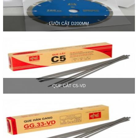
LƯỠI CẮT D200MM
QUE CẮT C5-VD