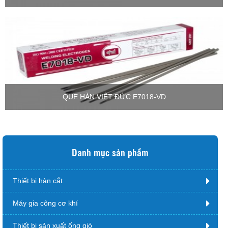
QUE HÀN VIỆT ĐỨC E7018-VD
Danh mục sản phẩm
Thiết bị hàn cắt
Máy gia công cơ khí
Thiết bị sản xuất ống gió