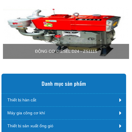
ĐỘNG CƠ DIESEL D24 - ZS1115
Danh mục sản phẩm
Thiết bị hàn cắt
Máy gia công cơ khí
Thiết bị sản xuất ống gió