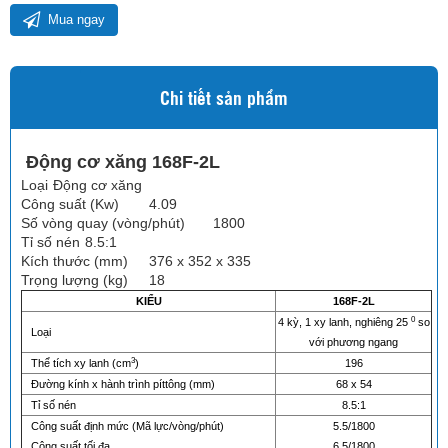
Mua ngay
Chi tiết sản phẩm
Động cơ xăng 168F-2L
Loại
Động cơ xăng
Công suất (Kw)
4.09
Số vòng quay (vòng/phút)
1800
Tỉ số nén
8.5:1
Kích thước (mm)
376 x 352 x 335
Trọng lượng (kg)
18
KIỂU
168F-2L
0
4 kỳ, 1 xy lanh, nghiêng 25
so
Loại
với phương ngang
3
Thể tích xy lanh (cm
)
196
Đường kính x hành trình píttông (mm)
68 x 54
Tỉ số nén
8.5:1
Công suất định mức (Mã lực/vòng/phút)
5.5/1800
Công suất tối đa
6.5/1800