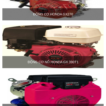
ĐỘNG CƠ HONDA GX270
ĐỘNG CƠ NỔ HONDA GX 390T1