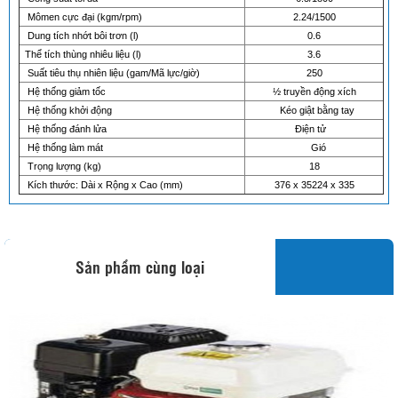
Mômen cực đại (kgm/rpm)
2.24/1500
Dung tích nhớt bôi trơn (l)
0.6
Thể tích thùng nhiêu liệu (l)
3.6
Suất tiêu thụ nhiên liệu (gam/Mã lực/giờ)
250
Hệ thống giảm tốc
½ truyền động xích
Hệ thống khởi động
Kéo giật bằng tay
Hệ thống đánh lửa
Điện tử
Hệ thống làm mát
Gió
Trọng lượng (kg)
18
Kích thước: Dài x Rộng x Cao (mm)
376 x 35224 x 335
Sản phẩm cùng loại