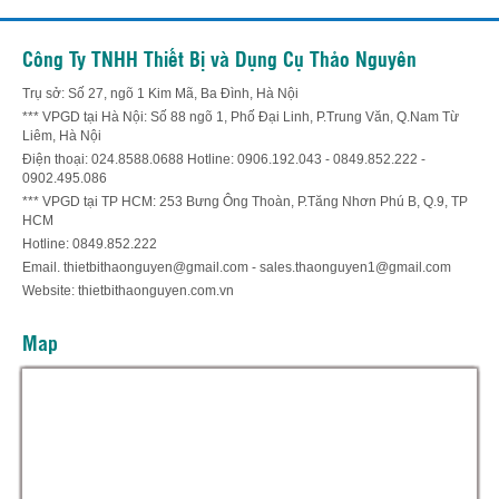
Công Ty TNHH Thiết Bị và Dụng Cụ Thảo Nguyên
Trụ sở: Số 27, ngõ 1 Kim Mã, Ba Đình, Hà Nội
*** VPGD tại Hà Nội: Số 88 ngõ 1, Phố Đại Linh, P.Trung Văn, Q.Nam Từ
Liêm, Hà Nội
Điện thoại: 024.8588.0688 Hotline: 0906.192.043 - 0849.852.222 -
0902.495.086
*** VPGD tại TP HCM: 253 Bưng Ông Thoàn, P.Tăng Nhơn Phú B, Q.9, TP
HCM
Hotline: 0849.852.222
Email. thietbithaonguyen@gmail.com - sales.thaonguyen1@gmail.com
Website: thietbithaonguyen.com.vn
Map