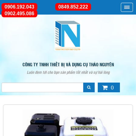
0906.192.043
0849.852.222
0902.495.086
CÔNG TY TNHH THIẾT BỊ VÀ DỤNG CỤ THẢO NGUYÊN
Luôn đem tới cho bạn sản phẩm tốt nhất và sự hài lòng
0