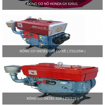
ĐỘNG CƠ NỔ HONDA GX 620U1
ĐỘNG CƠ DIESEL D28 CÓ ĐỀ ( ZS1125M )
ĐỘNG CƠ DIESEL D28 ( ZS1125 )