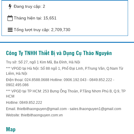
Đang truy cập:
2
Tháng hiện tại:
15,651
Tổng lượt truy cập:
2,709,730
Công Ty TNHH Thiết Bị và Dụng Cụ Thảo Nguyên
Trụ sở: Số 27, ngõ 1 Kim Mã, Ba Đình, Hà Nội
*** VPGD tại Hà Nội: Số 88 ngõ 1, Phố Đại Linh, P.Trung Văn, Q.Nam Từ
Liêm, Hà Nội
Điện thoại: 024.8588.0688 Hotline: 0906.192.043 - 0849.852.222 -
0902.495.086
*** VPGD tại TP HCM: 253 Bưng Ông Thoàn, P.Tăng Nhơn Phú B, Q.9, TP
HCM
Hotline: 0849.852.222
Email. thietbithaonguyen@gmail.com - sales.thaonguyen1@gmail.com
Website: thietbithaonguyen.com.vn
Map