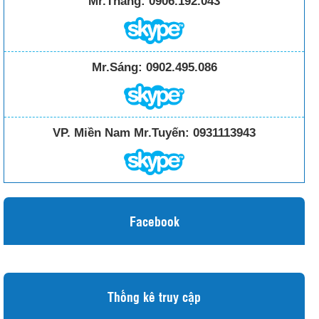
Mr.Thắng:
0906.192.043
Mr.Sáng:
0902.495.086
VP. Miền Nam Mr.Tuyến:
0931113943
Facebook
Thống kê truy cập