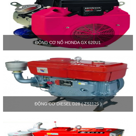
ĐỘNG CƠ NỔ HONDA GX 620U1
ĐỘNG CƠ DIESEL D28 ( ZS1125 )