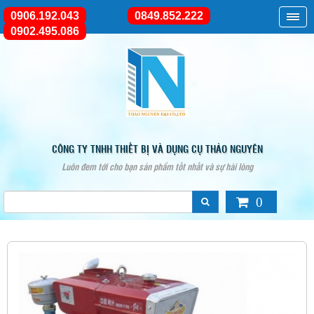
0906.192.043
0849.852.222
0902.495.086
CÔNG TY TNHH THIẾT BỊ VÀ DỤNG CỤ THẢO NGUYÊN
Luôn đem tới cho bạn sản phẩm tốt nhất và sự hài lòng
0