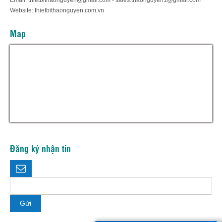
Website: thietbithaonguyen.com.vn
Map
Hỗ trợ trực tuyến
Thiết bị thảo nguyên
Đăng ký nhận tin