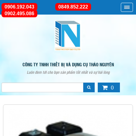
0906.192.043
0849.852.222
0902.495.086
CÔNG TY TNHH THIẾT BỊ VÀ DỤNG CỤ THẢO NGUYÊN
Luôn đem tới cho bạn sản phẩm tốt nhất và sự hài lòng
0