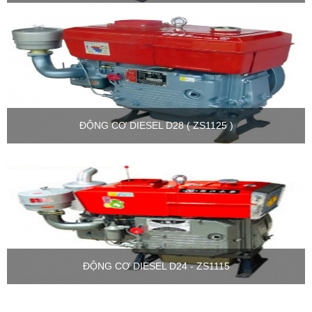
ĐỘNG CƠ DIESEL D28 ( ZS1125 )
ĐỘNG CƠ DIESEL D24 - ZS1115