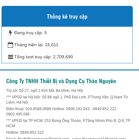
Thống kê truy cập
Đang truy cập:
5
Tháng hiện tại:
15,611
Tổng lượt truy cập:
2,709,690
Công Ty TNHH Thiết Bị và Dụng Cụ Thảo Nguyên
Trụ sở: Số 27, ngõ 1 Kim Mã, Ba Đình, Hà Nội
*** VPGD tại Hà Nội: Số 88 ngõ 1, Phố Đại Linh, P.Trung Văn, Q.Nam Từ
Liêm, Hà Nội
Điện thoại: 024.8588.0688 Hotline: 0906.192.043 - 0849.852.222 -
0902.495.086
*** VPGD tại TP HCM: 253 Bưng Ông Thoàn, P.Tăng Nhơn Phú B, Q.9, TP
HCM
Hotline: 0849.852.222
Email. thietbithaonguyen@gmail.com - sales.thaonguyen1@gmail.com