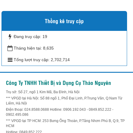
Thống kê truy cập
Đang truy cập:
19
Tháng hiện tại:
8,635
Tổng lượt truy cập:
2,702,714
Công Ty TNHH Thiết Bị và Dụng Cụ Thảo Nguyên
Trụ sở: Số 27, ngõ 1 Kim Mã, Ba Đình, Hà Nội
*** VPGD tại Hà Nội: Số 88 ngõ 1, Phố Đại Linh, P.Trung Văn, Q.Nam Từ
Liêm, Hà Nội
Điện thoại: 024.8588.0688 Hotline: 0906.192.043 - 0849.852.222 -
0902.495.086
*** VPGD tại TP HCM: 253 Bưng Ông Thoàn, P.Tăng Nhơn Phú B, Q.9, TP
HCM
Hotline: 0849.852.222