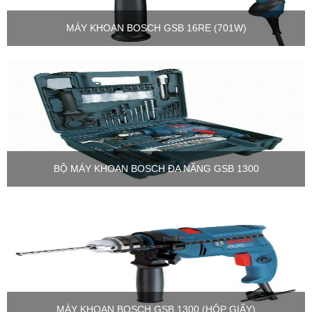
MÁY KHOAN BOSCH GSB 16RE (701W)
BỘ MÁY KHOAN BOSCH ĐA NĂNG GSB 1300
MÁY KHOAN BOSCH GSB 1300 (HỘP GIẤY)