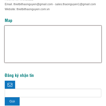
Email. thietbithaonguyen@gmail.com - sales.thaonguyen1@gmail.com
Website: thietbithaonguyen.com.vn
Map
Hỗ trợ trực tuyến
Thiết bị thảo nguyên
Đăng ký nhận tin