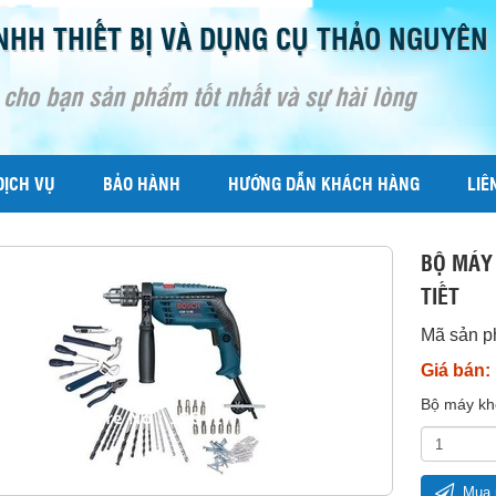
NHH THIẾT BỊ VÀ DỤNG CỤ THẢO NGUYÊN
 cho bạn sản phẩm tốt nhất và sự hài lòng
DỊCH VỤ
BẢO HÀNH
HƯỚNG DẪN KHÁCH HÀNG
LIÊ
BỘ MÁY
TIẾT
Mã sản 
Giá bán:
Bộ máy kh
Mua 