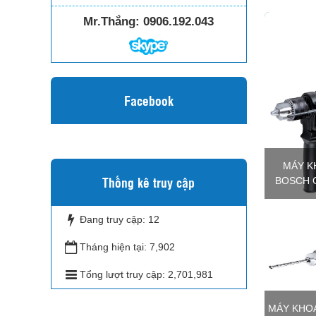
Mr.Thắng:
0906.192.043
Facebook
MÁY K
Thống kê truy cập
BOSCH G
Đang truy cập:
12
Tháng hiện tại:
7,902
Tổng lượt truy cập:
2,701,981
MÁY KHO