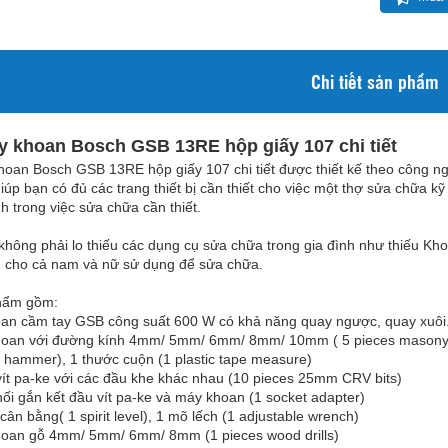
Chi tiết sản phẩm
 khoan Bosch GSB 13RE hộp giấy 107 chi tiết
oan Bosch GSB 13RE hộp giấy 107 chi tiết được thiết kế theo công ng
iúp bạn có đủ các trang thiết bị cần thiết cho việc một thợ sửa chữa 
nh trong việc sửa chữa cần thiết.
không phải lo thiếu các dụng cụ sửa chữa trong gia đình như thiếu Kho
n cho cả nam và nữ sử dụng để sửa chữa.
hẩm gồm:
an cầm tay GSB công suất 600 W có khả năng quay ngược, quay xuôi
hoan với đường kính 4mm/ 5mm/ 6mm/ 8mm/ 10mm ( 5 pieces masony d
1 hammer), 1 thước cuộn (1 plastic tape measure)
vít pa-ke với các đầu khe khác nhau (10 pieces 25mm CRV bits)
nối gắn kết đầu vít pa-ke và máy khoan (1 socket adapter)
cân bằng( 1 spirit level), 1 mõ lếch (1 adjustable wrench)
hoan gỗ 4mm/ 5mm/ 6mm/ 8mm (1 pieces wood drills)