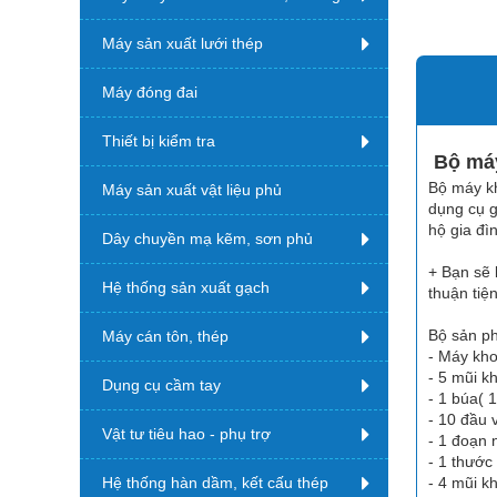
Máy sản xuất lưới thép
Máy đóng đai
Thiết bị kiểm tra
Bộ máy
Bộ máy kh
Máy sản xuất vật liệu phủ
dụng cụ g
hộ gia đì
Dây chuyền mạ kẽm, sơn phủ
+ Bạn sẽ 
Hệ thống sản xuất gạch
thuận tiệ
Bộ sản p
Máy cán tôn, thép
- Máy kho
- 5 mũi k
Dụng cụ cầm tay
- 1 búa( 
- 10 đầu 
Vật tư tiêu hao - phụ trợ
- 1 đoạn 
- 1 thước 
Hệ thống hàn dầm, kết cấu thép
- 4 mũi k