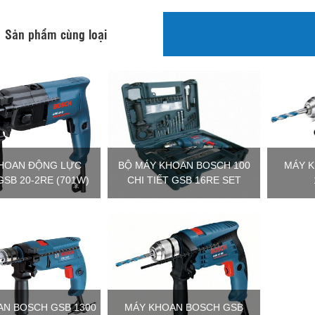
Sản phẩm cùng loại
HOAN ĐỘNG LỰC
BỘ MÁY KHOAN BOSCH 100
MÁY 
SB 20-2RE (701W)
CHI TIẾT GSB 16RE SET
AN BOSCH GSB 1300
MÁY KHOAN BOSCH GSB