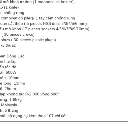
ối mở khoá từ tính (1 magnetic bit holder)
o (1 knife)
ầm chống rung
1 combination plier)- 1 tay cầm chống rung
hoan sắt thép ( 5 pieces HSS drills 2/3/4/5/6 mm)
iếu mở khoá ( 7 pieces sockets 4/5/6/7/8/9/10mm)
t ( 30 pieces crews)
ê nhựa ( 30 pieces plastic plugs)
kỹ thuật:
oan Động Lực
iện hai lớp
iển tốc độ
uất: 600W
thép: 10mm
bê tông: 13mm
gỗ: 25mm
đập không tải: 0-2,800 vòng/phút
ượng: 1.65kg
: Malaysia
h: 6 tháng
mãi bộ dụng cụ kèm theo 107 chi tiết.