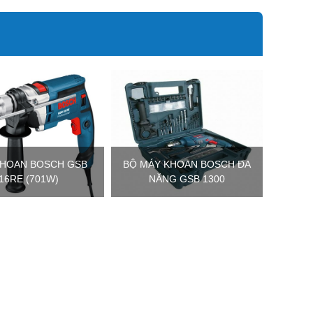
KHOAN BOSCH GSB
BỘ MÁY KHOAN BOSCH ĐA
16RE (701W)
NĂNG GSB 1300