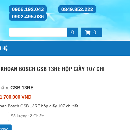
0906.192.043
0849.852.222
0902.495.086
0
N HỆ
 KHOAN BOSCH GSB 13RE HỘP GIẤY 107 CHI
phẩm:
GSB 13RE
 1.700.000 VND
oan Bosch GSB 13RE hộp giấy 107 chi tiết
Số lượng:
2
Chiếc
ngay