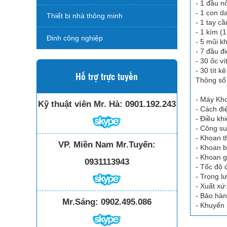
- 1 đầu n
- 1 con da
Thiết bị nhà thông minh
- 1 tay c
- 1 kìm (
Đinh công nghiệp
- 5 mũi k
- 7 đầu đ
- 30 ốc ví
- 30 tít k
Hỗ trợ trực tuyến
Thông số 
- Máy Kh
Kỹ thuật viên Mr. Hà:
0901.192.243
- Cách đ
- Điều kh
- Công s
- Khoan 
VP. Miền Nam Mr.Tuyến:
- Khoan 
- Khoan 
0931113943
- Tốc độ 
- Trọng l
- Xuất xứ
- Bảo hàn
Mr.Sáng:
0902.495.086
- Khuyến 