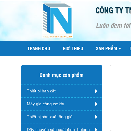
CÔNG TY T
Luôn đem tới
TRANG CHỦ
GIỚI THIỆU
SẢN PHẨM
▼
Danh mục sản phẩm
Thiết bị hàn cắt
Máy gia công cơ khí
Thiết bị sản xuất ống gió
Dây chuyền sản xuất đinh, bulong