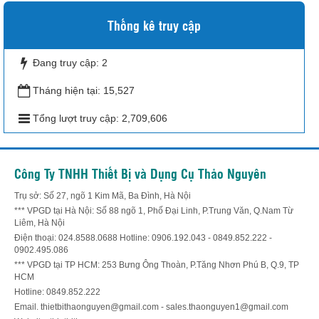
Thống kê truy cập
Đang truy cập:
2
Tháng hiện tại:
15,527
Tổng lượt truy cập:
2,709,606
Công Ty TNHH Thiết Bị và Dụng Cụ Thảo Nguyên
Trụ sở: Số 27, ngõ 1 Kim Mã, Ba Đình, Hà Nội
*** VPGD tại Hà Nội: Số 88 ngõ 1, Phố Đại Linh, P.Trung Văn, Q.Nam Từ
Liêm, Hà Nội
Điện thoại: 024.8588.0688 Hotline: 0906.192.043 - 0849.852.222 -
0902.495.086
*** VPGD tại TP HCM: 253 Bưng Ông Thoàn, P.Tăng Nhơn Phú B, Q.9, TP
HCM
Hotline: 0849.852.222
Email. thietbithaonguyen@gmail.com - sales.thaonguyen1@gmail.com