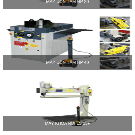
MÁY UỐN TẤM HP 20
MÁY UỐN TẤM HP 40
MÁY KHÓA NỐI LS 13P