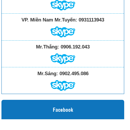
VP. Miền Nam Mr.Tuyến:
0931113943
Mr.Thắng:
0906.192.043
Mr.Sáng:
0902.495.086
Facebook