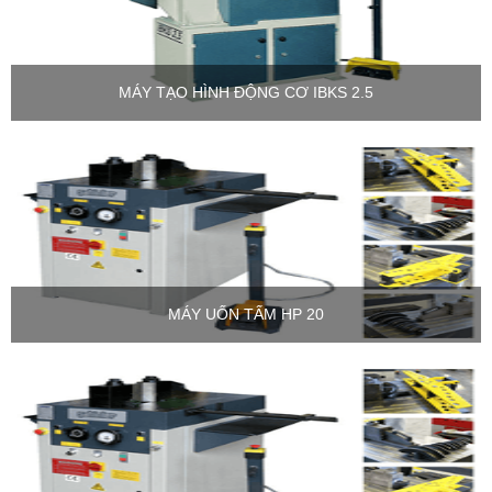
MÁY TẠO HÌNH ĐỘNG CƠ IBKS 2.5
MÁY UỐN TẤM HP 20