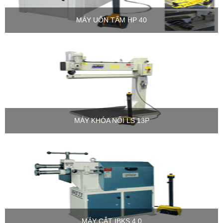
MÁY UỐN TẤM HP 40
MÁY KHÓA NỐI LS 13P
MÁY CẮT IBKS 4.0