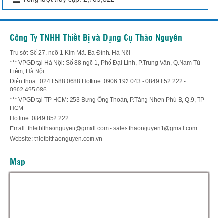
Công Ty TNHH Thiết Bị và Dụng Cụ Thảo Nguyên
Trụ sở: Số 27, ngõ 1 Kim Mã, Ba Đình, Hà Nội
*** VPGD tại Hà Nội: Số 88 ngõ 1, Phố Đại Linh, P.Trung Văn, Q.Nam Từ
Liêm, Hà Nội
Điện thoại: 024.8588.0688 Hotline: 0906.192.043 - 0849.852.222 -
0902.495.086
*** VPGD tại TP HCM: 253 Bưng Ông Thoàn, P.Tăng Nhơn Phú B, Q.9, TP
HCM
Hotline: 0849.852.222
Email. thietbithaonguyen@gmail.com - sales.thaonguyen1@gmail.com
Website: thietbithaonguyen.com.vn
Map
Hỗ trợ trực tuyến