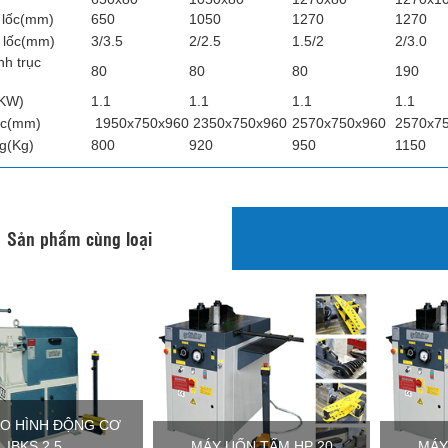
 lốc(mm)
650
1050
1270
1270
 lốc(mm)
3/3.5
2/2.5
1.5/2
2/3.0
h trục
80
80
80
190
(KW)
1.1
1.1
1.1
1.1
ớc(mm)
1950x750x960
2350x750x960
2570x750x960
2570x7
ng(Kg)
800
920
950
1150
Sản phẩm cùng loại
ẠO HÌNH ĐỘNG CƠ
IBKS 2.5
MÁY UỐN TẤM HP 20
MÁY