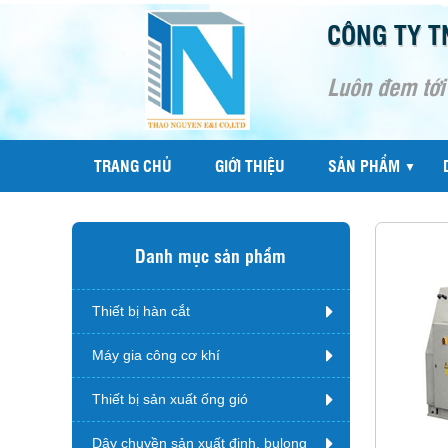
CÔNG TY T
Luôn đem tới
TRANG CHỦ
GIỚI THIỆU
SẢN PHẨM
▼
Danh mục sản phẩm
Thiết bị hàn cắt
Máy gia công cơ khí
Thiết bị sản xuất ống gió
Dây chuyền sản xuất đinh, bulong