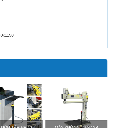
50x1150
 UỐN TẤM HP 40
MÁY KHÓA NỐI LS 13P