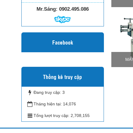
Mr.Sáng:
0902.495.086
Facebook
MÁY
Thống kê truy cập
Đang truy cập:
3
Tháng hiện tại:
14,076
Tổng lượt truy cập:
2,708,155