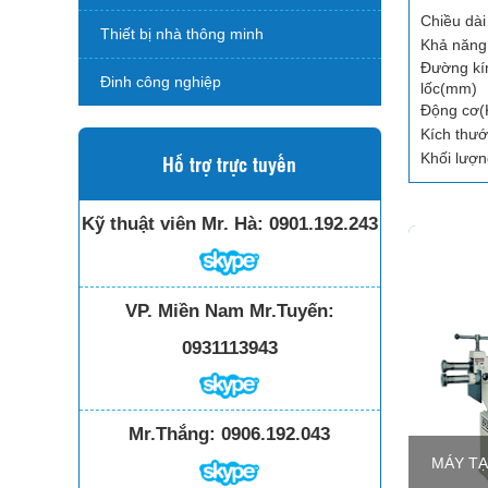
Chiều dài
Thiết bị nhà thông minh
Khả năng
Đường kín
Đinh công nghiệp
lốc(mm)
Động cơ
Kích thư
Khối lượ
Hỗ trợ trực tuyến
Kỹ thuật viên Mr. Hà:
0901.192.243
VP. Miền Nam Mr.Tuyến:
0931113943
Mr.Thắng:
0906.192.043
MÁY T