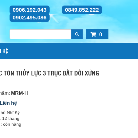
0906.192.043
0849.852.222
0902.495.086
0
N HỆ
C TÔN THỦY LỰC 3 TRỤC BẤT ĐỐI XỨNG
phẩm:
MRM-H
 Liên hệ
Thổ Nhĩ Kỳ
: 12 tháng
 : còn hàng