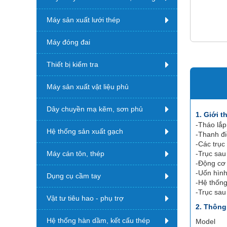
Máy sản xuất lưới thép
Máy đóng đai
Thiết bị kiểm tra
Máy sản xuất vật liệu phủ
Dây chuyền mạ kẽm, sơn phủ
1. Giới t
-Tháo lắp
Hệ thống sản xuất gạch
-Thanh đi
-Các trục
Máy cán tôn, thép
-Trục sau
-Động cơ 
-Uốn hình
Dụng cụ cầm tay
-Hệ thống
-Trục sau
Vật tư tiêu hao - phụ trợ
2. Thông
Hệ thống hàn dầm, kết cấu thép
Model