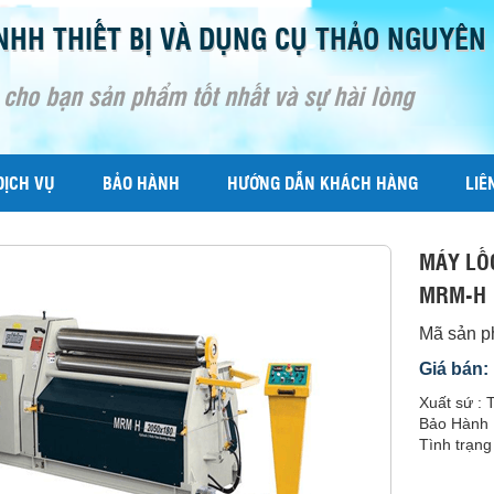
NHH THIẾT BỊ VÀ DỤNG CỤ THẢO NGUYÊN
 cho bạn sản phẩm tốt nhất và sự hài lòng
DỊCH VỤ
BẢO HÀNH
HƯỚNG DẪN KHÁCH HÀNG
LIÊ
MÁY LỐ
MRM-H
Mã sản 
Giá bán:
Xuất sứ : 
Bảo Hành 
Tình trạng