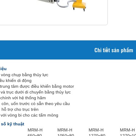
Chi tiết sản phẩm
hiệu
 vòng chụp bằng thủy lực
ều khiển di động
 trung tâm được điều khiển bằng motor
 và trục dưới di chuyển bằng thủy lực
chính với hệ thống hãm
 côn, uốn trước có sẵn theo yêu cầu
 hỗ trợ cho trục trên
 với vòng bi cho các tấm mỏng
 số kỹ thuật
MRM-H
MRM-H
MRM-H
MRM-H
650x80
1050x80
1270x80
1270x1