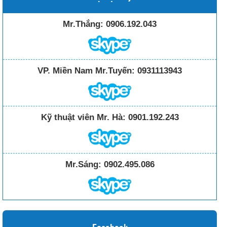
Mr.Thắng:
0906.192.043
VP. Miền Nam Mr.Tuyến:
0931113943
Kỹ thuật viên Mr. Hà:
0901.192.243
Mr.Sáng:
0902.495.086
Facebook