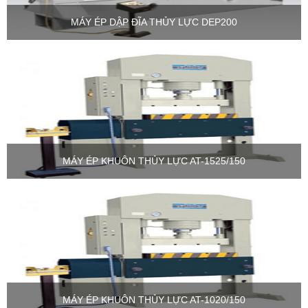
MÁY ÉP DẬP ĐĨA THỦY LỰC DEP200
MÁY ÉP KHUÔN THỦY LỰC AT-1525/150
MÁY ÉP KHUÔN THỦY LỰC AT-1020/150