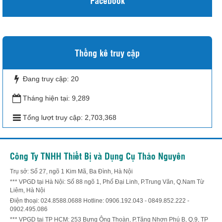
Thống kê truy cập
Đang truy cập:
20
Tháng hiện tại:
9,289
Tổng lượt truy cập:
2,703,368
Công Ty TNHH Thiết Bị và Dụng Cụ Thảo Nguyên
Trụ sở: Số 27, ngõ 1 Kim Mã, Ba Đình, Hà Nội
*** VPGD tại Hà Nội: Số 88 ngõ 1, Phố Đại Linh, P.Trung Văn, Q.Nam Từ
Liêm, Hà Nội
Điện thoại: 024.8588.0688 Hotline: 0906.192.043 - 0849.852.222 -
0902.495.086
*** VPGD tại TP HCM: 253 Bưng Ông Thoàn, P.Tăng Nhơn Phú B, Q.9, TP