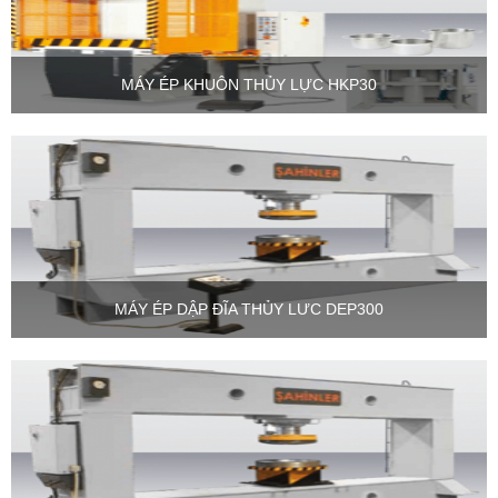
MÁY ÉP KHUÔN THỦY LỰC HKP30
MÁY ÉP DẬP ĐĨA THỦY LƯC DEP300