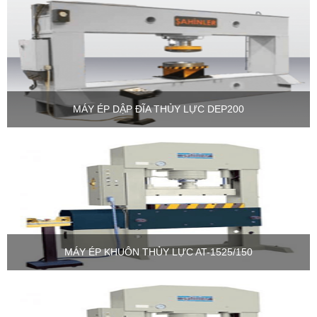
MÁY ÉP DẬP ĐĨA THỦY LỰC DEP200
MÁY ÉP KHUÔN THỦY LỰC AT-1525/150