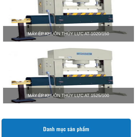
MÁY ÉP KHUÔN THỦY LỰC AT-1020/150
MÁY ÉP KHUÔN THỦY LỰC AT 1525/100
Danh mục sản phẩm