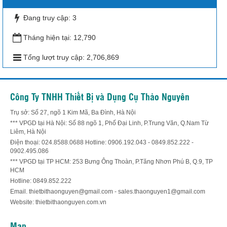
Đang truy cập:
3
Tháng hiện tại:
12,790
Tổng lượt truy cập:
2,706,869
Công Ty TNHH Thiết Bị và Dụng Cụ Thảo Nguyên
Trụ sở: Số 27, ngõ 1 Kim Mã, Ba Đình, Hà Nội
*** VPGD tại Hà Nội: Số 88 ngõ 1, Phố Đại Linh, P.Trung Văn, Q.Nam Từ
Liêm, Hà Nội
Điện thoại: 024.8588.0688 Hotline: 0906.192.043 - 0849.852.222 -
0902.495.086
*** VPGD tại TP HCM: 253 Bưng Ông Thoàn, P.Tăng Nhơn Phú B, Q.9, TP
HCM
Hotline: 0849.852.222
Email. thietbithaonguyen@gmail.com - sales.thaonguyen1@gmail.com
Website: thietbithaonguyen.com.vn
Map