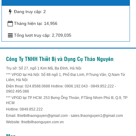
Đang truy cập:
2
Tháng hiện tại:
14,956
Tổng lượt truy cập:
2,709,035
Công Ty TNHH Thiết Bị và Dụng Cụ Thảo Nguyên
Trụ sở: Số 27, ngõ 1 Kim Mã, Ba Đình, Hà Nội
*** VPGD tại Hà Nội: Số 88 ngõ 1, Phố Đại Linh, P.Trung Văn, Q.Nam Từ
Liêm, Hà Nội
Điện thoại: 024.8588.0688 Hotline: 0906.192.043 - 0849.852.222 -
0902.495.086
*** VPGD tại TP HCM: 253 Bưng Ông Thoàn, P.Tăng Nhơn Phú B, Q.9, TP
HCM
Hotline: 0849.852.222
Email. thietbithaonguyen@gmail.com - sales.thaonguyen1@gmail.com
Website: thietbithaonguyen.com.vn
Map