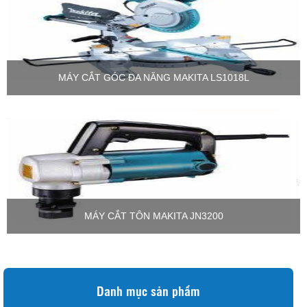
MÁY CẮT GÓC ĐA NĂNG MAKITA LS1018L
MÁY CẮT TÔN MAKITA JN3200
Danh mục sản phẩm