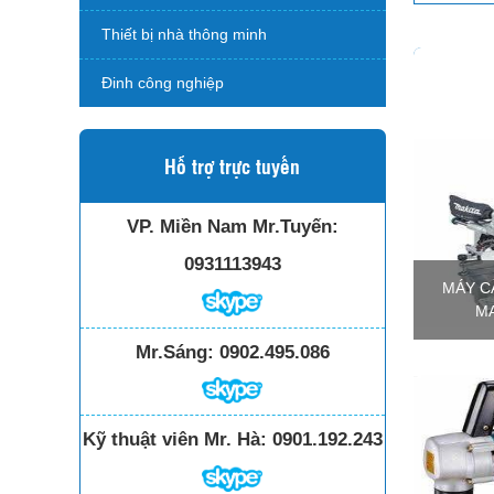
Thiết bị nhà thông minh
Đinh công nghiệp
Hỗ trợ trực tuyến
VP. Miền Nam Mr.Tuyến:
0931113943
MÁY C
MA
Mr.Sáng:
0902.495.086
Kỹ thuật viên Mr. Hà:
0901.192.243