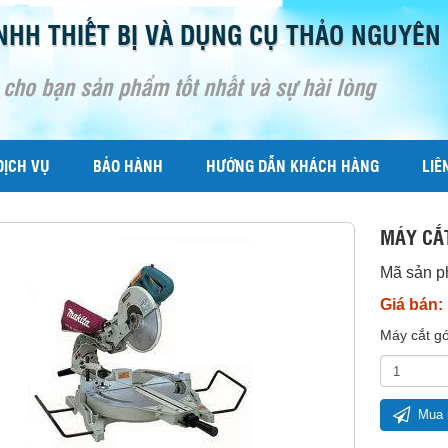
NHH THIẾT BỊ VÀ DỤNG CỤ THẢO NGUYÊN
 cho bạn sản phẩm tốt nhất và sự hài lòng
DỊCH VỤ
BẢO HÀNH
HƯỚNG DẪN KHÁCH HÀNG
LIÊ
MÁY CẮ
Mã sản 
Giá bán:
Máy cắt g
Mua 