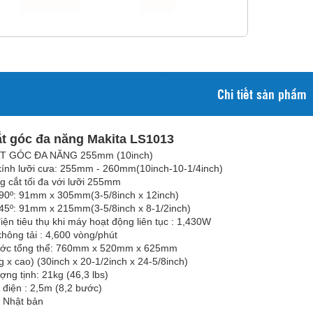
Chi tiết sản phẩm
t góc đa năng Makita LS1013
T GÓC ĐA NĂNG 255mm (10inch)
ính lưỡi cưa: 255mm - 260mm(10inch-10-1/4inch)
g cắt tối đa với lưỡi 255mm
 90º: 91mm x 305mm(3-5/8inch x 12inch)
 45º: 91mm x 215mm(3-5/8inch x 8-1/2inch)
iện tiêu thụ khi máy hoạt động liên tục : 1,430W
không tải : 4,600 vòng/phút
hước tổng thể: 760mm x 520mm x 625mm
g x cao) (30inch x 20-1/2inch x 24-5/8inch)
ợng tịnh: 21kg (46,3 lbs)
 điện : 2,5m (8,2 bước)
: Nhật bản