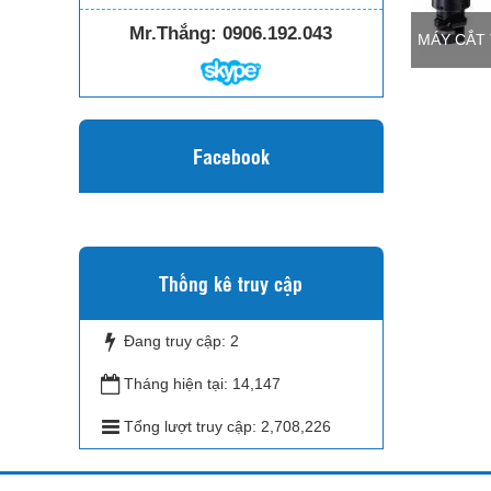
Mr.Thắng:
0906.192.043
MÁY CẮT 
Facebook
Thống kê truy cập
Đang truy cập:
2
Tháng hiện tại:
14,147
Tổng lượt truy cập:
2,708,226