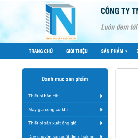
CÔNG TY T
Luôn đem tới
TRANG CHỦ
GIỚI THIỆU
SẢN PHẨM
▼
Danh mục sản phẩm
Thiết bị hàn cắt
Máy gia công cơ khí
Thiết bị sản xuất ống gió
Dây chuyền sản xuất đinh, bulong