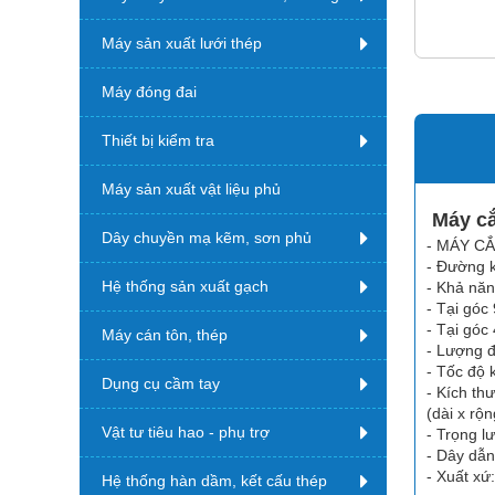
Máy sản xuất lưới thép
Máy đóng đai
Thiết bị kiểm tra
Máy sản xuất vật liệu phủ
Máy cắ
Dây chuyền mạ kẽm, sơn phủ
- MÁY CẮ
- Đường k
Hệ thống sản xuất gạch
- Khả năn
- Tại góc
- Tại góc
Máy cán tôn, thép
- Lượng đ
- Tốc độ 
Dụng cụ cầm tay
- Kích t
(dài x rộn
Vật tư tiêu hao - phụ trợ
- Trọng lư
- Dây dẫn
- Xuất xứ
Hệ thống hàn dầm, kết cấu thép