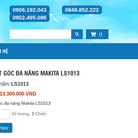
0906.192.043
0849.852.222
0902.495.086
0
N HỆ
T GÓC ĐA NĂNG MAKITA LS1013
phẩm:
LS1013
 13.300.000 VND
óc đa năng Makita LS1013
Số lượng:
2
Chiếc
ngay