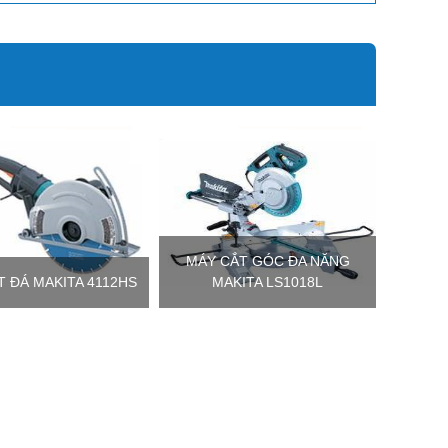
MÁY CẮT GÓC ĐA NĂNG
T ĐÁ MAKITA 4112HS
MAKITA LS1018L