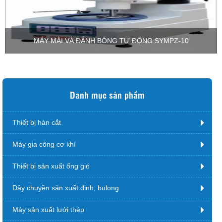
MÁY MÀI VÀ ĐÁNH BÓNG TỰ ĐỘNG SYMPZ-10
Danh mục sản phẩm
Thiết bị hàn cắt
Máy gia công cơ khí
Thiết bị sản xuất ống gió
Dây chuyền sản xuất đinh, bulong
Máy sản xuất lưới thép