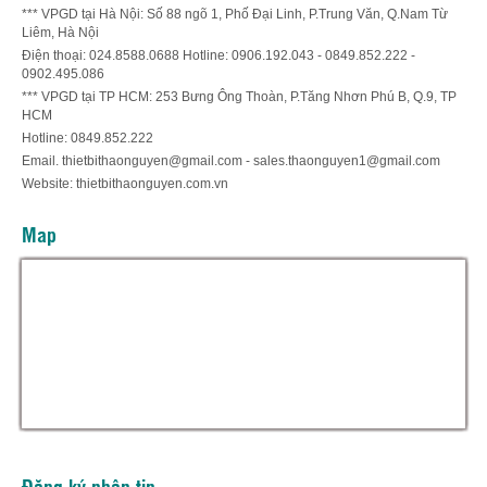
*** VPGD tại Hà Nội: Số 88 ngõ 1, Phố Đại Linh, P.Trung Văn, Q.Nam Từ
Liêm, Hà Nội
Điện thoại: 024.8588.0688 Hotline: 0906.192.043 - 0849.852.222 -
0902.495.086
*** VPGD tại TP HCM: 253 Bưng Ông Thoàn, P.Tăng Nhơn Phú B, Q.9, TP
HCM
Hotline: 0849.852.222
Email. thietbithaonguyen@gmail.com - sales.thaonguyen1@gmail.com
Website: thietbithaonguyen.com.vn
Map
Đăng ký nhận tin