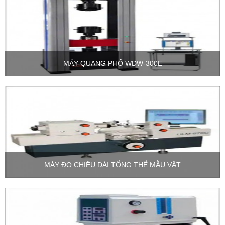
MÁY QUANG PHỔ WDW-300E
MÁY ĐO CHIỀU DÀI TỔNG THỂ MẪU VẬT