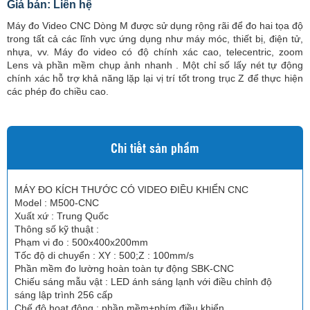
Giá bán: Liên hệ
Máy đo Video CNC Dòng M được sử dụng rộng rãi để đo hai tọa độ
trong tất cả các lĩnh vực ứng dụng như máy móc, thiết bị, điện tử,
nhựa, vv. Máy đo video có độ chính xác cao, telecentric, zoom
Lens và phần mềm chụp ảnh nhanh .
Một chỉ số lấy nét tự động
chính xác hỗ trợ khả năng lặp lại vị trí tốt trong trục Z để thực hiện
các phép đo chiều cao.
Chi tiết sản phẩm
MÁY ĐO KÍCH THƯỚC CÓ VIDEO ĐIỀU KHIỂN CNC
Model : M500-CNC
Xuất xứ : Trung Quốc
Thông số kỹ thuật :
Phạm vi đo : 500x400x200mm
Tốc độ di chuyển : XY : 500;Z : 100mm/s
Phần mềm đo lường hoàn toàn tự động SBK-CNC
Chiếu sáng mẫu vật : LED ánh sáng lạnh với điều chỉnh độ
sáng lập trình 256 cấp
Chế độ hoạt động : phần mềm+phím điều khiển