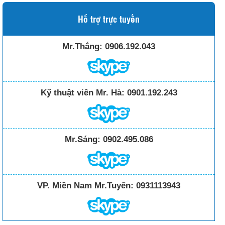
Hỗ trợ trực tuyến
Mr.Thắng:
0906.192.043
Kỹ thuật viên Mr. Hà:
0901.192.243
Mr.Sáng:
0902.495.086
VP. Miền Nam Mr.Tuyến:
0931113943