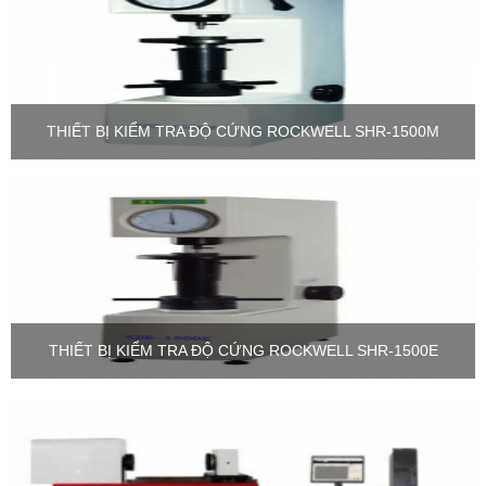
THIẾT BỊ KIỂM TRA ĐỘ CỨNG ROCKWELL SHR-1500M
THIẾT BỊ KIỂM TRA ĐỘ CỨNG ROCKWELL SHR-1500E