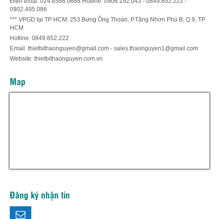
Điện thoại: 024.8588.0688 Hotline: 0906.192.043 - 0849.852.222 -
0902.495.086
*** VPGD tại TP HCM: 253 Bưng Ông Thoàn, P.Tăng Nhơn Phú B, Q.9, TP
HCM
Hotline: 0849.852.222
Email. thietbithaonguyen@gmail.com - sales.thaonguyen1@gmail.com
Website: thietbithaonguyen.com.vn
Map
Hỗ trợ trực tuyến
Thiết bị thảo nguyên
Đăng ký nhận tin