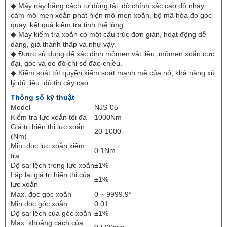
◆ Máy này bằng cách tự động tải, độ chính xác cao độ nhạy
cảm mô-men xoắn phát hiện mô-men xoắn, bộ mã hóa đo góc
quay, kết quả kiểm tra tinh thể lỏng.
◆ Máy kiểm tra xoắn có một cấu trúc đơn giản, hoạt động dễ
dàng, giá thành thấp và như vậy.
◆ Được sử dụng để xác định mômen vật liệu, mômen xoắn cực
đại, góc và do đó chỉ số đảo chiều.
◆ Kiểm soát tốt quyền kiểm soát mạnh mẽ của nó, khả năng xử
lý dữ liệu, độ tin cậy cao
Thông số kỹ thuật
Model
NJS-05
Kiểm tra lực xoắn tối đa
1000Nm
Giá trị hiển thị lực xoắn
20-1000
(Nm)
Min. đọc lực xoắn kiểm
0.1Nm
tra
Độ sai lệch trong lực xoắn
±1%
Lặp lại giá trị hiển thị của
±1%
lực xoắn
Max. đọc góc xoắn
0 ~ 9999.9°
Min.đọc góc xoắn
0.01
Độ sai lêch của góc xoắn
±1%
Max. khoảng cách của