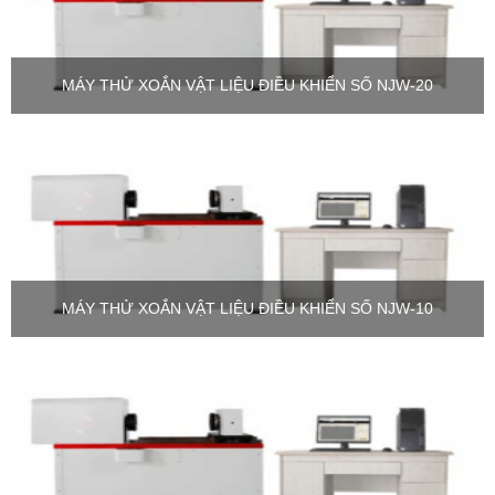
MÁY THỬ XOẮN VẬT LIỆU ĐIỀU KHIỂN SỐ NJW-20
MÁY THỬ XOẮN VẬT LIỆU ĐIỀU KHIỂN SỐ NJW-10