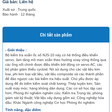
Giá bán: Liên hệ
Xuất sứ : Trung quốc
Bảo hành : 12 tháng
Chi tiết sản phẩm
- Giới thiệu :
Bộ kiểm tra xoắn ốc số NJS-10 này có hệ thống điều khiển
servo, làm tăng mô men xoắn theo hướng xoay vòng thông qua
các ống nối chính được điều khiển bởi động cơ servo AC, các
bộ phận giảm thiểu cycloid. Nó sử dụng cho các vật liệu kim
loại, phi kim loại vật liệu, vật liệu composite và các thành phần
để đảo ngược các bài kiểm tra hiệu suất. Chủ yếu được áp
dụng để đo kiểm kiểm soát chất lượng; Thép luyện kim; Sản
xuất máy móc; hàng không dân dụng; Các cơ sở học tập cao
hơn; Phòng thí nghiệm nghiên cứu; Kiểm tra Trọng tài, phòng
giám sát kỹ thuật; Vật liệu xây dựng gốm sứ; Công nghiệp hóa
dầu; Khác Ngành công nghiệp Cơ học Phòng thí nghiệm
Tính năng, đặc điểm: