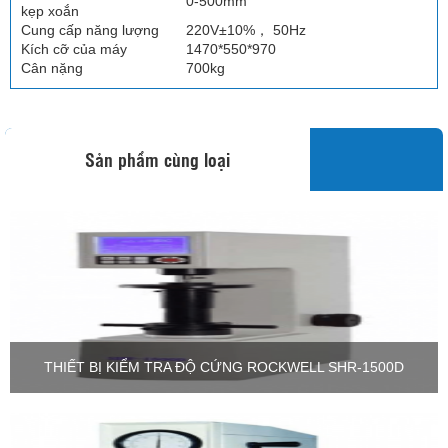
0-500mm
kẹp xoắn
Cung cấp năng lượng
220V±10%， 50Hz
Kích cỡ của máy
1470*550*970
Cân nặng
700kg
Sản phẩm cùng loại
THIẾT BỊ KIỂM TRA ĐỘ CỨNG ROCKWELL SHR-1500D