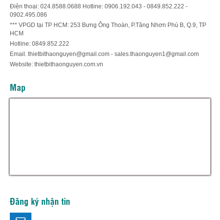
Điện thoại: 024.8588.0688 Hotline: 0906.192.043 - 0849.852.222 -
0902.495.086
*** VPGD tại TP HCM: 253 Bưng Ông Thoàn, P.Tăng Nhơn Phú B, Q.9, TP
HCM
Hotline: 0849.852.222
Email. thietbithaonguyen@gmail.com - sales.thaonguyen1@gmail.com
Website: thietbithaonguyen.com.vn
Map
Hỗ trợ trực tuyến
Thiết bị thảo nguyên
Đăng ký nhận tin