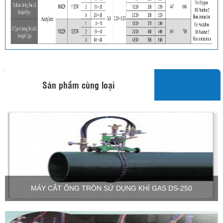
Sản phẩm cùng loại
MÁY CẮT ỐNG TRÒN SỬ DỤNG KHÍ GAS DS-250