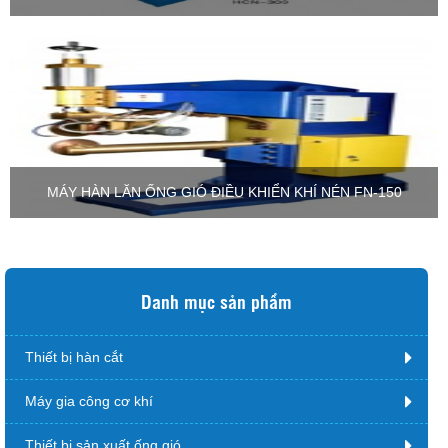
MÁY HÀN LĂN ỐNG GIÓ ĐIỀU KHIỂN KHÍ NÉN FN-150
Danh mục sản phẩm
Thiết bị hàn cắt
Máy gia công cơ khí
Thiết bị sản xuất ống gió