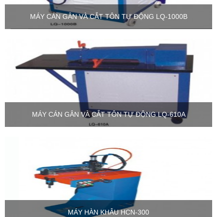
MÁY CÁN GÂN VÀ CẮT TÔN TỰ ĐỘNG LQ-1000B
MÁY CÁN GÂN VÀ CẮT TÔN TỰ ĐỘNG LQ-610A
MÁY HÀN KHÂU HCN-300