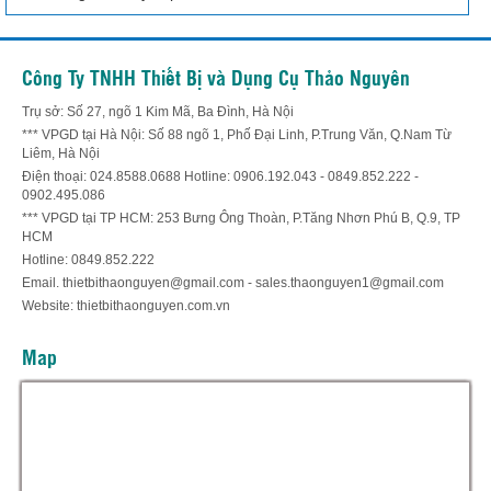
Công Ty TNHH Thiết Bị và Dụng Cụ Thảo Nguyên
Trụ sở: Số 27, ngõ 1 Kim Mã, Ba Đình, Hà Nội
*** VPGD tại Hà Nội: Số 88 ngõ 1, Phố Đại Linh, P.Trung Văn, Q.Nam Từ
Liêm, Hà Nội
Điện thoại: 024.8588.0688 Hotline: 0906.192.043 - 0849.852.222 -
0902.495.086
*** VPGD tại TP HCM: 253 Bưng Ông Thoàn, P.Tăng Nhơn Phú B, Q.9, TP
HCM
Hotline: 0849.852.222
Email. thietbithaonguyen@gmail.com - sales.thaonguyen1@gmail.com
Website: thietbithaonguyen.com.vn
Map