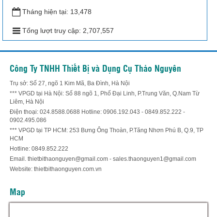
Tháng hiện tại:
13,478
Tổng lượt truy cập:
2,707,557
Công Ty TNHH Thiết Bị và Dụng Cụ Thảo Nguyên
Trụ sở: Số 27, ngõ 1 Kim Mã, Ba Đình, Hà Nội
*** VPGD tại Hà Nội: Số 88 ngõ 1, Phố Đại Linh, P.Trung Văn, Q.Nam Từ
Liêm, Hà Nội
Điện thoại: 024.8588.0688 Hotline: 0906.192.043 - 0849.852.222 -
0902.495.086
*** VPGD tại TP HCM: 253 Bưng Ông Thoàn, P.Tăng Nhơn Phú B, Q.9, TP
HCM
Hotline: 0849.852.222
Email. thietbithaonguyen@gmail.com - sales.thaonguyen1@gmail.com
Website: thietbithaonguyen.com.vn
Map