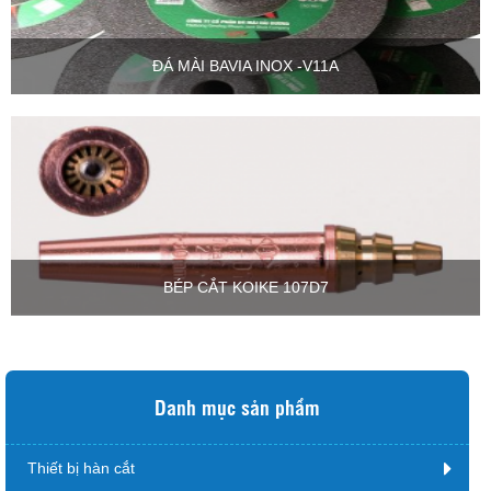
ĐÁ MÀI BAVIA INOX -V11A
BÉP CẮT KOIKE 107D7
Danh mục sản phẩm
Thiết bị hàn cắt