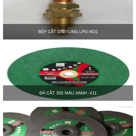
BÉP CẮT DAESUNG LPG-NO1
ĐÁ CẮT 355 MÀU XANH -V11