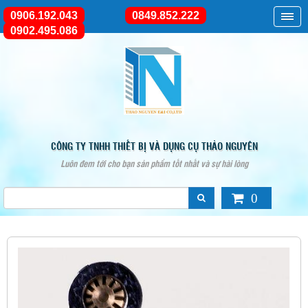
0906.192.043
0849.852.222
0902.495.086
CÔNG TY TNHH THIẾT BỊ VÀ DỤNG CỤ THẢO NGUYÊN
Luôn đem tới cho bạn sản phẩm tốt nhất và sự hài lòng
0