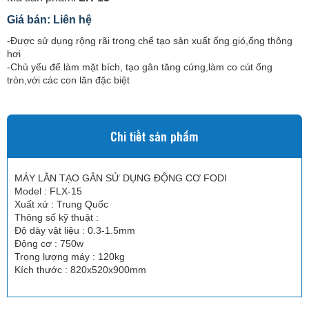
Giá bán: Liên hệ
-Được sử dụng rộng rãi trong chế tạo sản xuất ống gió,ống thông
hơi
-Chủ yếu để làm mặt bích, tạo gân tăng cứng,làm co cút ống
tròn,với các con lăn đặc biệt
Chi tiết sản phẩm
MÁY LĂN TẠO GÂN SỬ DỤNG ĐỘNG CƠ FODI
Model : FLX-15
Xuất xứ : Trung Quốc
Thông số kỹ thuật :
Độ dày vật liệu : 0.3-1.5mm
Động cơ : 750w
Trọng lượng máy : 120kg
Kích thước : 820x520x900mm