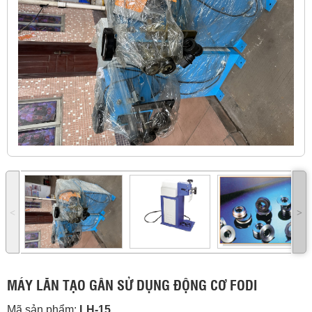
˂
˃
MÁY LĂN TẠO GÂN SỬ DỤNG ĐỘNG CƠ FODI
Mã sản phẩm:
LH-15