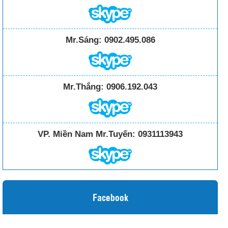
Mr.Sáng:
0902.495.086
Mr.Thắng:
0906.192.043
VP. Miền Nam Mr.Tuyến:
0931113943
Facebook