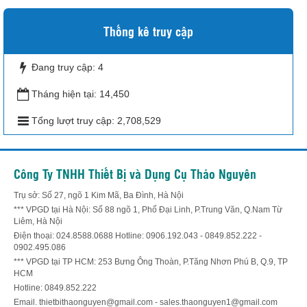
Thống kê truy cập
Đang truy cập:
4
Tháng hiện tại:
14,450
Tổng lượt truy cập:
2,708,529
Công Ty TNHH Thiết Bị và Dụng Cụ Thảo Nguyên
Trụ sở: Số 27, ngõ 1 Kim Mã, Ba Đình, Hà Nội
*** VPGD tại Hà Nội: Số 88 ngõ 1, Phố Đại Linh, P.Trung Văn, Q.Nam Từ
Liêm, Hà Nội
Điện thoại: 024.8588.0688 Hotline: 0906.192.043 - 0849.852.222 -
0902.495.086
*** VPGD tại TP HCM: 253 Bưng Ông Thoàn, P.Tăng Nhơn Phú B, Q.9, TP
HCM
Hotline: 0849.852.222
Email. thietbithaonguyen@gmail.com - sales.thaonguyen1@gmail.com