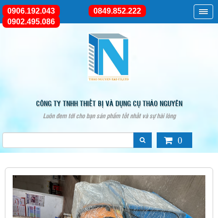
0906.192.043
0849.852.222
0902.495.086
CÔNG TY TNHH THIẾT BỊ VÀ DỤNG CỤ THẢO NGUYÊN
Luôn đem tới cho bạn sản phẩm tốt nhất và sự hài lòng
0