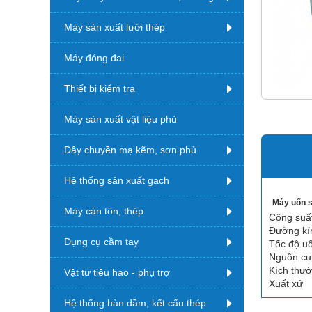
Máy sản xuất lưới thép
Máy đóng đai
Thiết bị kiểm tra
Máy sản xuất vật liệu phủ
Dây chuyền mạ kẽm, sơn phủ
Hệ thống sản xuất gạch
Máy uốn 
Máy cán tôn, thép
Công suấ
Đường kí
Dụng cụ cầm tay
Tốc độ u
Nguồn cu
Kích thư
Vật tư tiêu hao - phụ trợ
Xuất xứ
Hệ thống hàn dầm, kết cấu thép