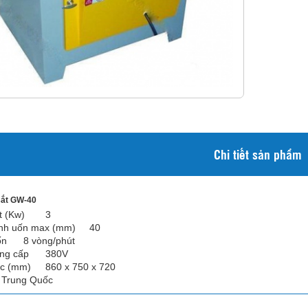
Chi tiết sản phẩm
sắt GW-40
t (Kw)
3
nh uốn max (mm)
40
ốn
8 vòng/phút
ng cấp
380V
ớc (mm)
860 x 750 x 720
Trung Quốc