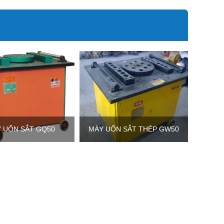
 UỐN SẮT GQ50
MÁY UỐN SẮT THÉP GW50