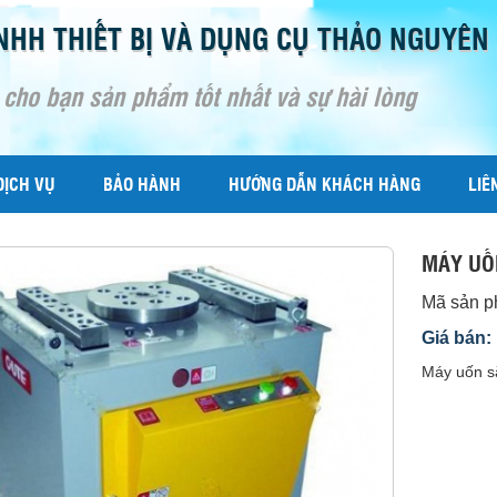
NHH THIẾT BỊ VÀ DỤNG CỤ THẢO NGUYÊN
 cho bạn sản phẩm tốt nhất và sự hài lòng
DỊCH VỤ
BẢO HÀNH
HƯỚNG DẪN KHÁCH HÀNG
LIÊ
MÁY UỐ
Mã sản 
Giá bán:
Máy uốn s