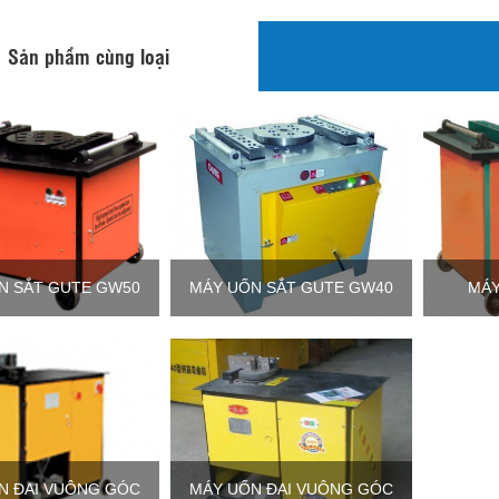
Sản phẩm cùng loại
N SẮT GUTE GW50
MÁY UỐN SẮT GUTE GW40
MÁY
N ĐAI VUÔNG GÓC
MÁY UỐN ĐAI VUÔNG GÓC