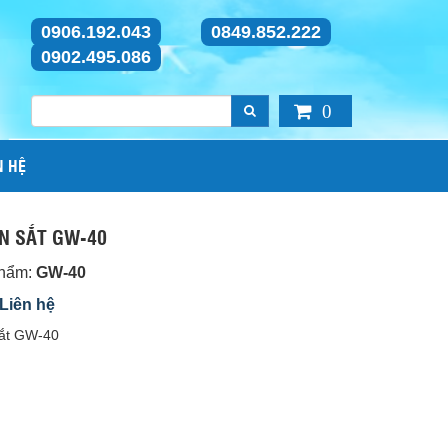
0906.192.043
0849.852.222
0902.495.086
0
N HỆ
N SẮT GW-40
phẩm:
GW-40
 Liên hệ
ắt GW-40