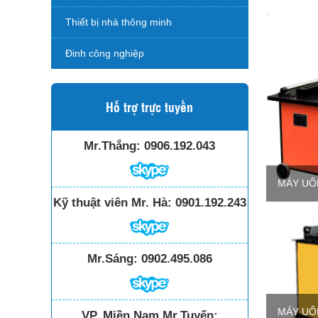
Thiết bị nhà thông minh
Đinh công nghiệp
Hỗ trợ trực tuyến
Mr.Thắng:
0906.192.043
MÁY UỐ
Kỹ thuật viên Mr. Hà:
0901.192.243
Mr.Sáng:
0902.495.086
MÁY UỐ
VP. Miền Nam Mr.Tuyến: