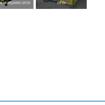
E HUAQIANG GF20
GF20