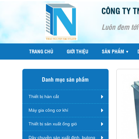
CÔNG TY T
Luôn đem tới
TRANG CHỦ
GIỚI THIỆU
SẢN PHẨM
▼
Danh mục sản phẩm
Thiết bị hàn cắt
Máy gia công cơ khí
Thiết bị sản xuất ống gió
Dây chuyền sản xuất đinh, bulong