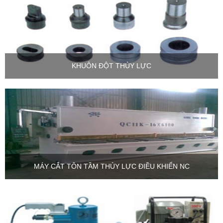
KHUÔN ĐỘT THỦY LỰC
MÁY CẮT TÔN TẦM THỦY LỰC ĐIỀU KHIỂN NC