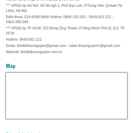
*** VPGD tại Hà Nội: Số 88 ngõ 1, Phố Đại Linh, P.Trung Văn, Q.Nam Từ
Liêm, Hà Nội
Điện thoại: 024.8588.0688 Hotline: 0906.192.043 - 0849.852.222 -
0902.495.086
*** VPGD tại TP HCM: 253 Bưng Ông Thoàn, P.Tăng Nhơn Phú B, Q.9, TP
HCM
Hotline: 0849.852.222
Email. thietbithaonguyen@gmail.com - sales.thaonguyen1@gmail.com
Website: thietbithaonguyen.com.vn
Map