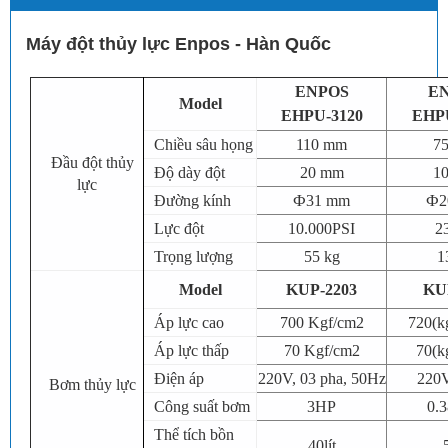
Máy đột thủy lực Enpos - Hàn Quốc
ENPOS
E
Model
EHPU-3120
EHPU
Chiều sâu họng
110 mm
7
Đầu đột thủy
Độ dày đột
20 mm
1
lực
Đường kính
Ф31 mm
Ф2
Lực đột
10.000PSI
23
Trọng lượng
55 kg
1
Model
KUP-2203
KU
Áp lực cao
700 Kgf/cm2
720(k
Áp lực thấp
70 Kgf/cm2
70(k
Điện áp
220V, 03 pha, 50Hz
220V
Bơm thủy lực
Công suất bơm
3HP
0.
Thể tích bồn
40lít
5