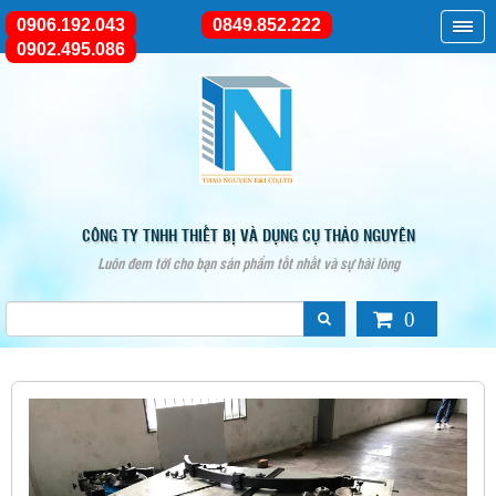
0906.192.043
0849.852.222
0902.495.086
CÔNG TY TNHH THIẾT BỊ VÀ DỤNG CỤ THẢO NGUYÊN
Luôn đem tới cho bạn sản phẩm tốt nhất và sự hài lòng
0