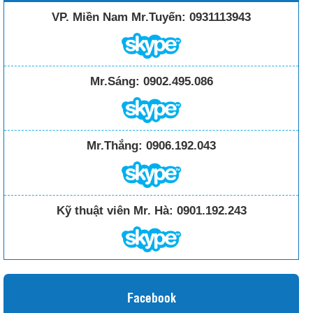
VP. Miền Nam Mr.Tuyến:
0931113943
Mr.Sáng:
0902.495.086
Mr.Thắng:
0906.192.043
Kỹ thuật viên Mr. Hà:
0901.192.243
Facebook