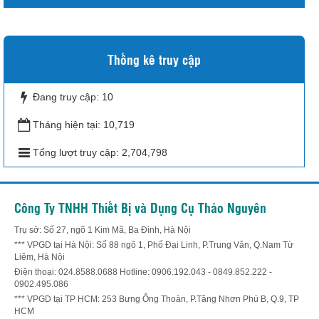
Thống kê truy cập
Đang truy cập:
10
Tháng hiện tại:
10,719
Tổng lượt truy cập:
2,704,798
Công Ty TNHH Thiết Bị và Dụng Cụ Thảo Nguyên
Trụ sở: Số 27, ngõ 1 Kim Mã, Ba Đình, Hà Nội
*** VPGD tại Hà Nội: Số 88 ngõ 1, Phố Đại Linh, P.Trung Văn, Q.Nam Từ
Liêm, Hà Nội
Điện thoại: 024.8588.0688 Hotline: 0906.192.043 - 0849.852.222 -
0902.495.086
*** VPGD tại TP HCM: 253 Bưng Ông Thoàn, P.Tăng Nhơn Phú B, Q.9, TP
HCM