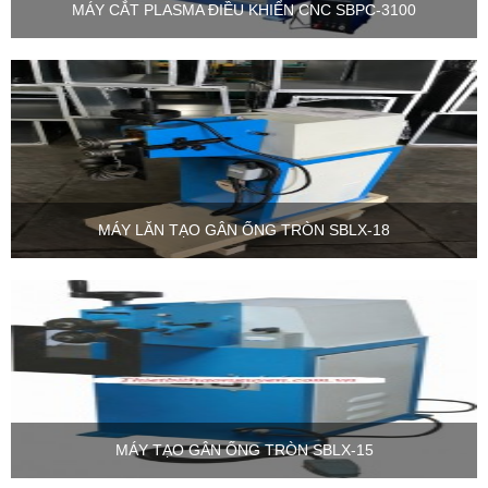
MÁY CẮT PLASMA ĐIỀU KHIỂN CNC SBPC-3100
MÁY LĂN TẠO GÂN ỐNG TRÒN SBLX-18
MÁY TẠO GÂN ỐNG TRÒN SBLX-15