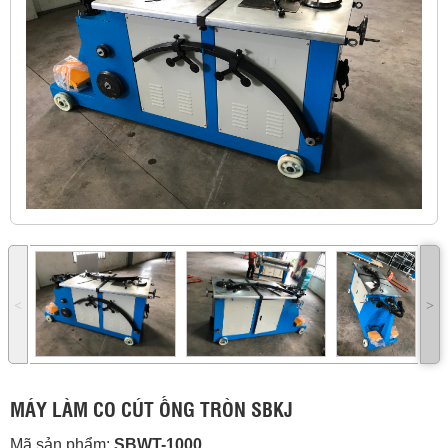
˂
˃
MÁY LÀM CO CÚT ỐNG TRÒN SBKJ
Mã sản phẩm:
SBWT-1000