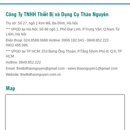
Công Ty TNHH Thiết Bị và Dụng Cụ Thảo Nguyên
Trụ sở: Số 27, ngõ 1 Kim Mã, Ba Đình, Hà Nội
*** VPGD tại Hà Nội: Số 88 ngõ 1, Phố Đại Linh, P.Trung Văn, Q.Nam Từ
Liêm, Hà Nội
Điện thoại: 024.8588.0688 Hotline: 0906.192.043 - 0849.852.222 -
0902.495.086
*** VPGD tại TP HCM: 253 Bưng Ông Thoàn, P.Tăng Nhơn Phú B, Q.9, TP
HCM
Hotline: 0849.852.222
Email. thietbithaonguyen@gmail.com - sales.thaonguyen1@gmail.com
Website: thietbithaonguyen.com.vn
Map
Hỗ trợ trực tuyến
Thiết bị thảo nguyên