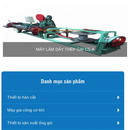
MÁY LÀM DÂY THÉP GAI CS-A
Danh mục sản phẩm
Thiết bị hàn cắt
Máy gia công cơ khí
Thiết bị sản xuất ống gió