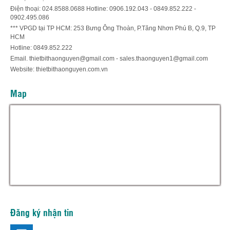
Điện thoại: 024.8588.0688 Hotline: 0906.192.043 - 0849.852.222 -
0902.495.086
*** VPGD tại TP HCM: 253 Bưng Ông Thoàn, P.Tăng Nhơn Phú B, Q.9, TP
HCM
Hotline: 0849.852.222
Email. thietbithaonguyen@gmail.com - sales.thaonguyen1@gmail.com
Website: thietbithaonguyen.com.vn
Map
Đăng ký nhận tin