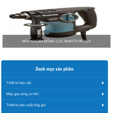
MÁY KHOAN ĐỘNG LỰC MAKITA HP2810
Danh mục sản phẩm
Thiết bị hàn cắt
Máy gia công cơ khí
Thiết bị sản xuất ống gió