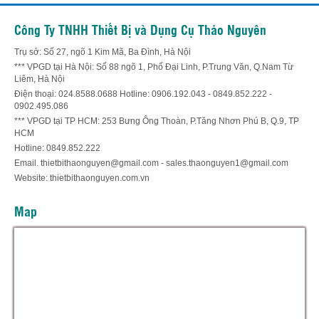
Công Ty TNHH Thiết Bị và Dụng Cụ Thảo Nguyên
Trụ sở: Số 27, ngõ 1 Kim Mã, Ba Đình, Hà Nội
*** VPGD tại Hà Nội: Số 88 ngõ 1, Phố Đại Linh, P.Trung Văn, Q.Nam Từ
Liêm, Hà Nội
Điện thoại: 024.8588.0688 Hotline: 0906.192.043 - 0849.852.222 -
0902.495.086
*** VPGD tại TP HCM: 253 Bưng Ông Thoàn, P.Tăng Nhơn Phú B, Q.9, TP
HCM
Hotline: 0849.852.222
Email. thietbithaonguyen@gmail.com - sales.thaonguyen1@gmail.com
Website: thietbithaonguyen.com.vn
Map