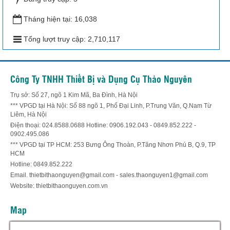
Tháng hiện tại:
16,038
Tổng lượt truy cập:
2,710,117
Công Ty TNHH Thiết Bị và Dụng Cụ Thảo Nguyên
Trụ sở: Số 27, ngõ 1 Kim Mã, Ba Đình, Hà Nội
*** VPGD tại Hà Nội: Số 88 ngõ 1, Phố Đại Linh, P.Trung Văn, Q.Nam Từ
Liêm, Hà Nội
Điện thoại: 024.8588.0688 Hotline: 0906.192.043 - 0849.852.222 -
0902.495.086
*** VPGD tại TP HCM: 253 Bưng Ông Thoàn, P.Tăng Nhơn Phú B, Q.9, TP
HCM
Hotline: 0849.852.222
Email. thietbithaonguyen@gmail.com - sales.thaonguyen1@gmail.com
Website: thietbithaonguyen.com.vn
Map