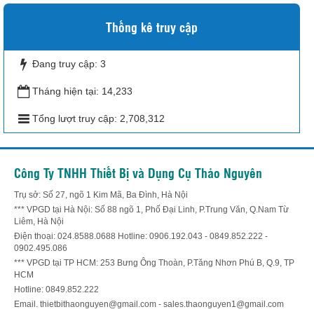
Thống kê truy cập
Đang truy cập:
3
Tháng hiện tại:
14,233
Tổng lượt truy cập:
2,708,312
Công Ty TNHH Thiết Bị và Dụng Cụ Thảo Nguyên
Trụ sở: Số 27, ngõ 1 Kim Mã, Ba Đình, Hà Nội
*** VPGD tại Hà Nội: Số 88 ngõ 1, Phố Đại Linh, P.Trung Văn, Q.Nam Từ
Liêm, Hà Nội
Điện thoại: 024.8588.0688 Hotline: 0906.192.043 - 0849.852.222 -
0902.495.086
*** VPGD tại TP HCM: 253 Bưng Ông Thoàn, P.Tăng Nhơn Phú B, Q.9, TP
HCM
Hotline: 0849.852.222
Email. thietbithaonguyen@gmail.com - sales.thaonguyen1@gmail.com