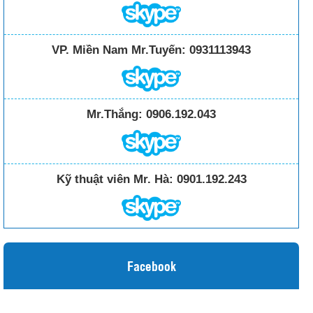
VP. Miền Nam Mr.Tuyến:
0931113943
Mr.Thắng:
0906.192.043
Kỹ thuật viên Mr. Hà:
0901.192.243
Facebook