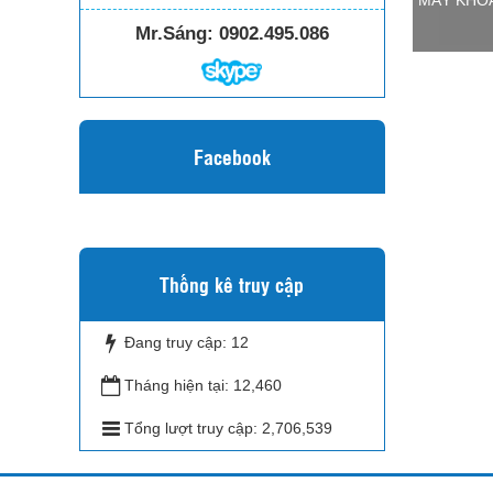
MÁY KHO
Mr.Sáng:
0902.495.086
Facebook
Thống kê truy cập
Đang truy cập:
12
Tháng hiện tại:
12,460
Tổng lượt truy cập:
2,706,539