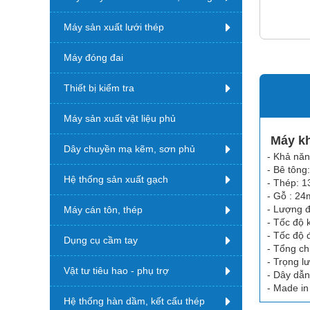
Máy sản xuất lưới thép
Máy đóng đai
Thiết bị kiểm tra
Máy sản xuất vật liệu phủ
Máy kh
Dây chuyền mạ kẽm, sơn phủ
- Khả nă
- Bê tông
Hệ thống sản xuất gạch
- Thép: 1
- Gỗ : 24
- Lượng đ
Máy cán tôn, thép
- Tốc độ 
- Tốc độ đ
Dụng cụ cầm tay
- Tổng ch
- Trọng lư
Vật tư tiêu hao - phụ trợ
- Dây dẫn
- Made in
Hệ thống hàn dầm, kết cấu thép