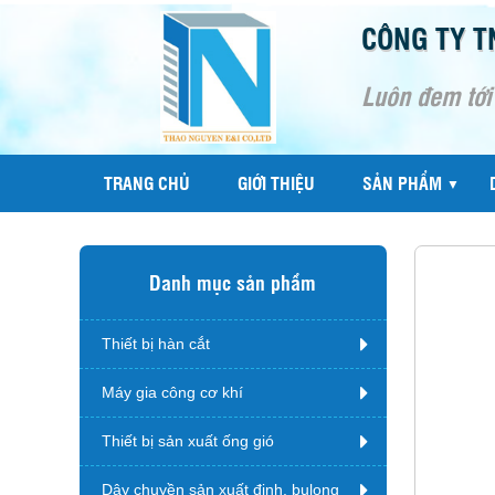
CÔNG TY T
Luôn đem tới
TRANG CHỦ
GIỚI THIỆU
SẢN PHẨM
▼
Danh mục sản phẩm
Thiết bị hàn cắt
Máy gia công cơ khí
Thiết bị sản xuất ống gió
Dây chuyền sản xuất đinh, bulong