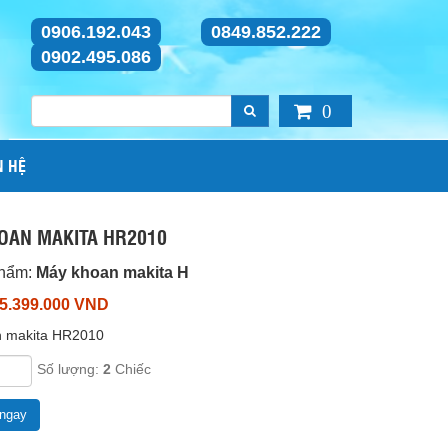
0906.192.043
0849.852.222
0902.495.086
0
N HỆ
OAN MAKITA HR2010
phẩm:
Máy khoan makita H
 5.399.000 VND
 makita HR2010
Số lượng:
2
Chiếc
ngay