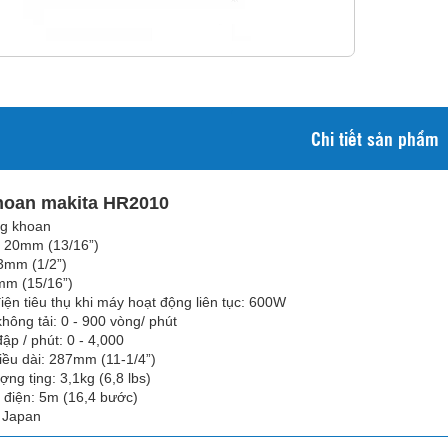
Chi tiết sản phẩm
oan makita HR2010
ng khoan
: 20mm (13/16”)
3mm (1/2”)
mm (15/16”)
iện tiêu thụ khi máy hoạt động liên tục: 600W
không tải: 0 - 900 vòng/ phút
ập / phút: 0 - 4,000
iều dài: 287mm (11-1/4”)
ợng tịng: 3,1kg (6,8 lbs)
 điện: 5m (16,4 bước)
 Japan