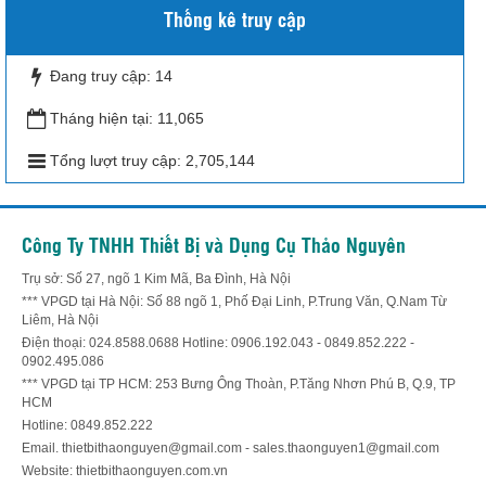
Thống kê truy cập
Đang truy cập:
14
Tháng hiện tại:
11,065
Tổng lượt truy cập:
2,705,144
Công Ty TNHH Thiết Bị và Dụng Cụ Thảo Nguyên
Trụ sở: Số 27, ngõ 1 Kim Mã, Ba Đình, Hà Nội
*** VPGD tại Hà Nội: Số 88 ngõ 1, Phố Đại Linh, P.Trung Văn, Q.Nam Từ
Liêm, Hà Nội
Điện thoại: 024.8588.0688 Hotline: 0906.192.043 - 0849.852.222 -
0902.495.086
*** VPGD tại TP HCM: 253 Bưng Ông Thoàn, P.Tăng Nhơn Phú B, Q.9, TP
HCM
Hotline: 0849.852.222
Email. thietbithaonguyen@gmail.com - sales.thaonguyen1@gmail.com
Website: thietbithaonguyen.com.vn