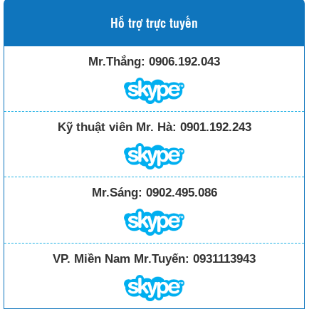
Hỗ trợ trực tuyến
Mr.Thắng:
0906.192.043
Kỹ thuật viên Mr. Hà:
0901.192.243
Mr.Sáng:
0902.495.086
VP. Miền Nam Mr.Tuyến:
0931113943