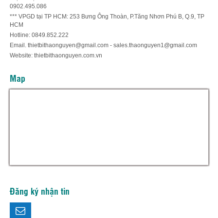
0902.495.086
*** VPGD tại TP HCM: 253 Bưng Ông Thoàn, P.Tăng Nhơn Phú B, Q.9, TP
HCM
Hotline: 0849.852.222
Email. thietbithaonguyen@gmail.com - sales.thaonguyen1@gmail.com
Website: thietbithaonguyen.com.vn
Map
Hỗ trợ trực tuyến
Thiết bị thảo nguyên
Đăng ký nhận tin