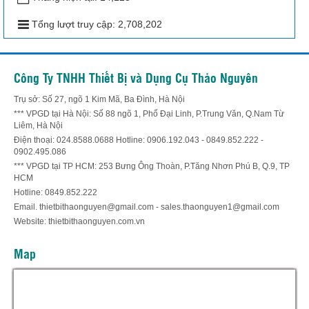
Tổng lượt truy cập:
2,708,202
Công Ty TNHH Thiết Bị và Dụng Cụ Thảo Nguyên
Trụ sở: Số 27, ngõ 1 Kim Mã, Ba Đình, Hà Nội
*** VPGD tại Hà Nội: Số 88 ngõ 1, Phố Đại Linh, P.Trung Văn, Q.Nam Từ
Liêm, Hà Nội
Điện thoại: 024.8588.0688 Hotline: 0906.192.043 - 0849.852.222 -
0902.495.086
*** VPGD tại TP HCM: 253 Bưng Ông Thoàn, P.Tăng Nhơn Phú B, Q.9, TP
HCM
Hotline: 0849.852.222
Email. thietbithaonguyen@gmail.com - sales.thaonguyen1@gmail.com
Website: thietbithaonguyen.com.vn
Map