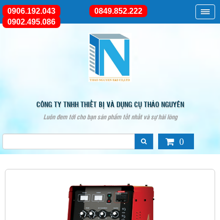
0906.192.043
0849.852.222
0902.495.086
CÔNG TY TNHH THIẾT BỊ VÀ DỤNG CỤ THẢO NGUYÊN
Luôn đem tới cho bạn sản phẩm tốt nhất và sự hài lòng
0