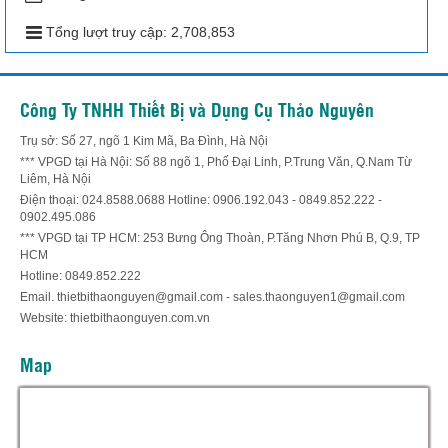
Tổng lượt truy cập:
2,708,853
Công Ty TNHH Thiết Bị và Dụng Cụ Thảo Nguyên
Trụ sở: Số 27, ngõ 1 Kim Mã, Ba Đình, Hà Nội
*** VPGD tại Hà Nội: Số 88 ngõ 1, Phố Đại Linh, P.Trung Văn, Q.Nam Từ
Liêm, Hà Nội
Điện thoại: 024.8588.0688 Hotline: 0906.192.043 - 0849.852.222 -
0902.495.086
*** VPGD tại TP HCM: 253 Bưng Ông Thoàn, P.Tăng Nhơn Phú B, Q.9, TP
HCM
Hotline: 0849.852.222
Email. thietbithaonguyen@gmail.com - sales.thaonguyen1@gmail.com
Website: thietbithaonguyen.com.vn
Map