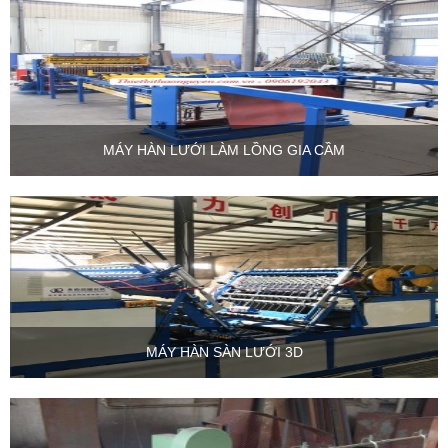
MÁY HÀN LƯỚI LÀM LỒNG GIA CẦM
MÁY HÀN SÀN LƯỚI 3D