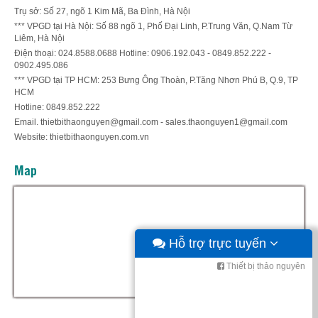
Trụ sở: Số 27, ngõ 1 Kim Mã, Ba Đình, Hà Nội
*** VPGD tại Hà Nội: Số 88 ngõ 1, Phố Đại Linh, P.Trung Văn, Q.Nam Từ
Liêm, Hà Nội
Điện thoại: 024.8588.0688 Hotline: 0906.192.043 - 0849.852.222 -
0902.495.086
*** VPGD tại TP HCM: 253 Bưng Ông Thoàn, P.Tăng Nhơn Phú B, Q.9, TP
HCM
Hotline: 0849.852.222
Email. thietbithaonguyen@gmail.com - sales.thaonguyen1@gmail.com
Website: thietbithaonguyen.com.vn
Map
Hỗ trợ trực tuyến
Thiết bị thảo nguyên