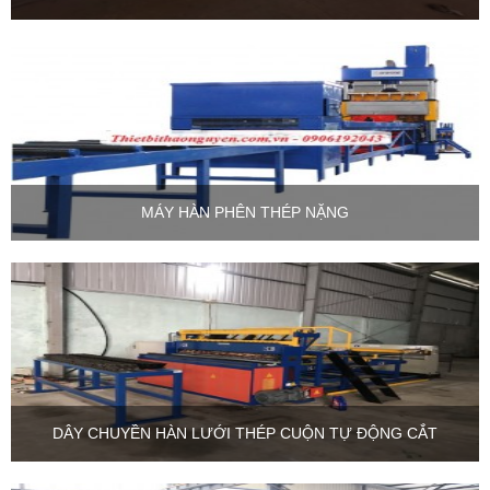
MÁY HÀN PHÊN THÉP NẶNG
DÂY CHUYỀN HÀN LƯỚI THÉP CUỘN TỰ ĐỘNG CẮT